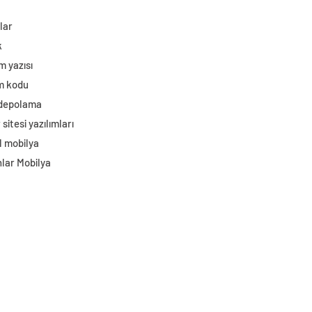
lar
k
m yazısı
im kodu
 depolama
sitesi yazılımları
l mobilya
lar Mobilya