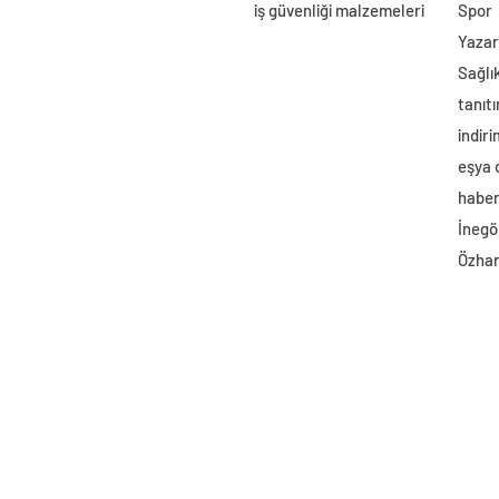
iş güvenliği malzemeleri
Spor
Yazar
Sağlı
tanıtı
indir
eşya
haber 
İnegö
Özhan