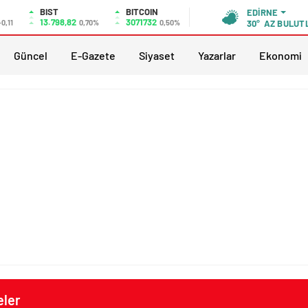
BIST
BITCOIN
EDIRNE
13.798,82
3071732
-0,11
0,70%
0,50%
30°
AZ BULUT
Güncel
E-Gazete
Siyaset
Yazarlar
Ekonomi
eler