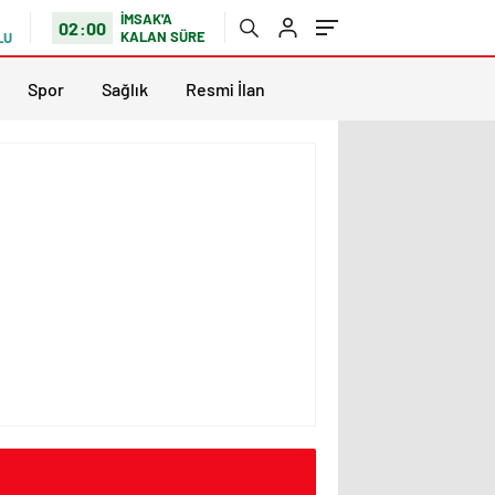
İMSAK'A
02:00
KALAN SÜRE
LU
Spor
Sağlık
Resmi İlan