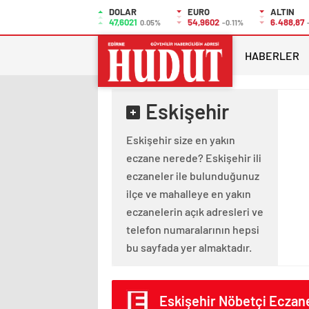
DOLAR
EURO
ALTIN
47,6021
54,9602
6.488,87
0.05%
-0.11%
HABERLER
Eskişehir
Eskişehir size en yakın
eczane nerede? Eskişehir ili
eczaneler ile bulunduğunuz
ilçe ve mahalleye en yakın
eczanelerin açık adresleri ve
telefon numaralarının hepsi
bu sayfada yer almaktadır.
Eskişehir Nöbetçi Eczan