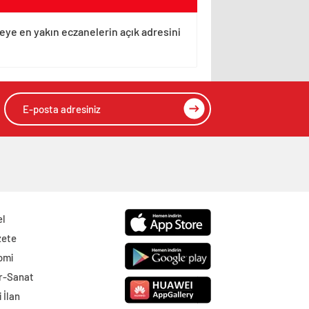
leye en yakın eczanelerin açık adresini
el
zete
omi
r-Sanat
 İlan