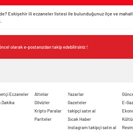
de? Eskişehir ili eczaneler listesi ile bulunduğunuz ilçe ve mahal
.
ncel olarak e-postanızdan takip edebilirsiniz !
etçi Eczaneler
Altınlar
Yazarlar
Günc
 Dakika
Dövizler
Gazeteler
E-Ga
Kripto Paralar
takipçi satın al
Ekon
Pariteler
Sıcak Haber
Kültü
Instagram takipçi satın al
Resmi