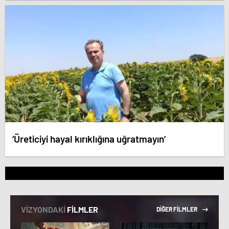
‘Üreticiyi hayal kırıklığına uğratmayın’
VİZYONDAKİ
FİLMLER
DİĞER FİLMLER