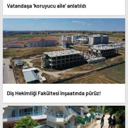
Vatandaşa ‘koruyucu aile’ anlatıldı
Diş Hekimliği Fakültesi inşaatında pürüz!