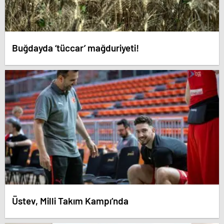
Buğdayda ‘tüccar’ mağduriyeti!
Üstev, Milli Takım Kampı’nda