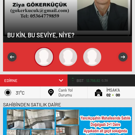
BU KİN, BU SEVİYE, NİYE?
BIST
13.756,82
0,39
Canlı Yol
İMSAK'A
31°C
Durumu
02
00
SAHİBİNDEN SATILIK DAİRE