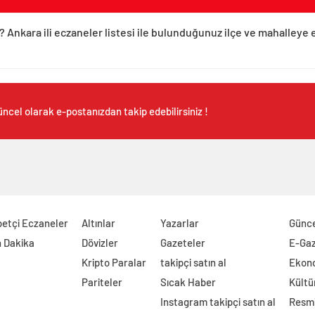
? Ankara ili eczaneler listesi ile bulunduğunuz ilçe ve mahalleye 
ncel olarak e-postanızdan takip edebilirsiniz !
etçi Eczaneler
Altınlar
Yazarlar
Günc
 Dakika
Dövizler
Gazeteler
E-Ga
Kripto Paralar
takipçi satın al
Ekon
Pariteler
Sıcak Haber
Kültü
Instagram takipçi satın al
Resmi