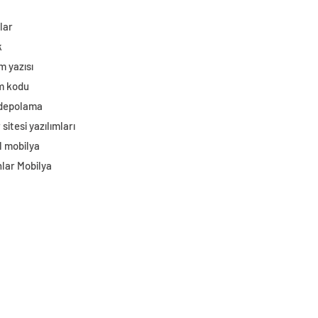
lar
k
m yazısı
im kodu
 depolama
sitesi yazılımları
l mobilya
lar Mobilya