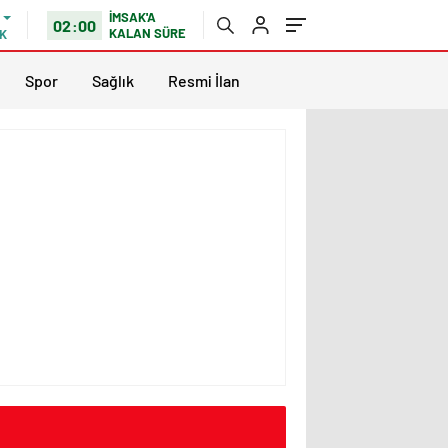
İMSAK'A
02:00
KALAN SÜRE
K
Spor
Sağlık
Resmi İlan