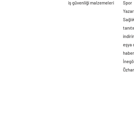
iş güvenliği malzemeleri
Spor
Yazar
Sağlı
tanıtı
indir
eşya
haber 
İnegö
Özhan