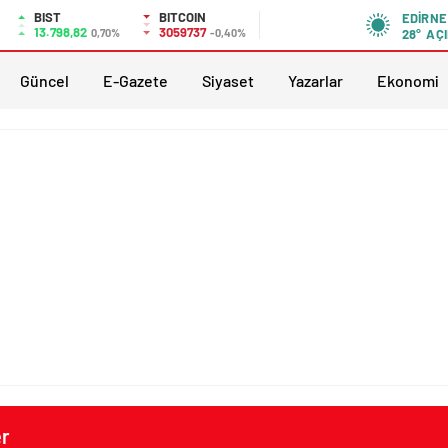
BIST
BITCOIN
EDIRNE
13.798,82
3059737
0,70%
-0,40%
28°
AÇI
Güncel
E-Gazete
Siyaset
Yazarlar
Ekonomi
er