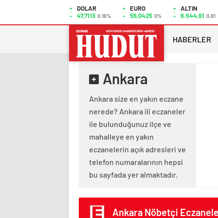
DOLAR
EURO
ALTIN
47,7113
55,0425
6.544,91
0.16%
0%
0,81
HABERLER
Ankara
Ankara size en yakın eczane
nerede? Ankara ili eczaneler
ile bulunduğunuz ilçe ve
mahalleye en yakın
eczanelerin açık adresleri ve
telefon numaralarının hepsi
bu sayfada yer almaktadır.
Ankara Nöbetçi Eczanel