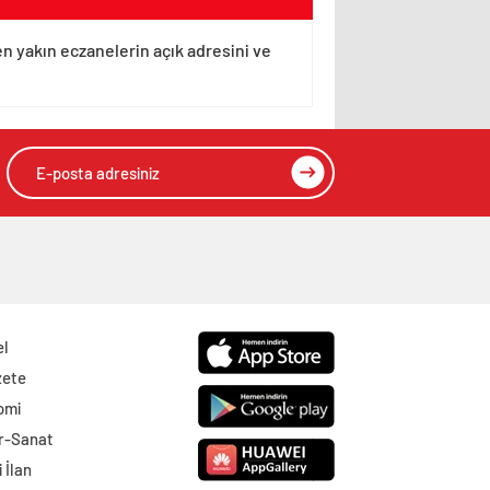
en yakın eczanelerin açık adresini ve
el
zete
omi
r-Sanat
 İlan