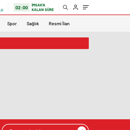
İMSAK'A
02:00
KALAN SÜRE
LU
Spor
Sağlık
Resmi İlan