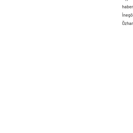
haber 
İnegö
Özhan