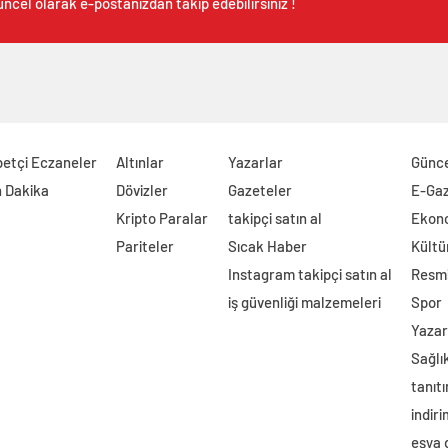
ncel olarak e-postanızdan takip edebilirsiniz !
etçi Eczaneler
Altınlar
Yazarlar
Günc
 Dakika
Dövizler
Gazeteler
E-Ga
Kripto Paralar
takipçi satın al
Ekon
Pariteler
Sıcak Haber
Kültü
Instagram takipçi satın al
Resmi
iş güvenliği malzemeleri
Spor
Yazar
Sağlı
tanıtı
indir
eşya