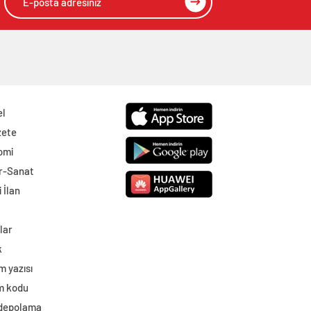
el
zete
omi
r-Sanat
 İlan
lar
k
m yazısı
im kodu
 depolama