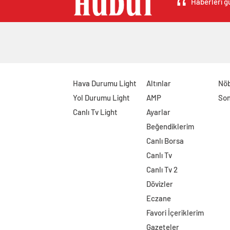
Haberleri gü
Hava Durumu Light
Altınlar
Nöb
Yol Durumu Light
AMP
Son
Canlı Tv Light
Ayarlar
Beğendiklerim
Canlı Borsa
Canlı Tv
Canlı Tv 2
Dövizler
Eczane
Favori İçeriklerim
Gazeteler