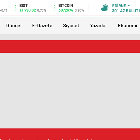
BIST
BITCOIN
EDIRNE
13.798,82
3072674
-0,13
0,70%
0,20%
30°
AZ BULUT
Güncel
E-Gazete
Siyaset
Yazarlar
Ekonomi