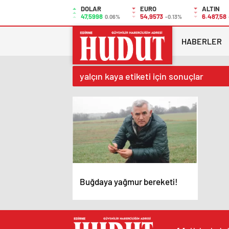
DOLAR
EURO
ALTIN
47,5998
54,9573
6.487,58
0.06%
-0.13%
HABERLER
yalçın kaya etiketi için sonuçlar
Buğdaya yağmur bereketi!