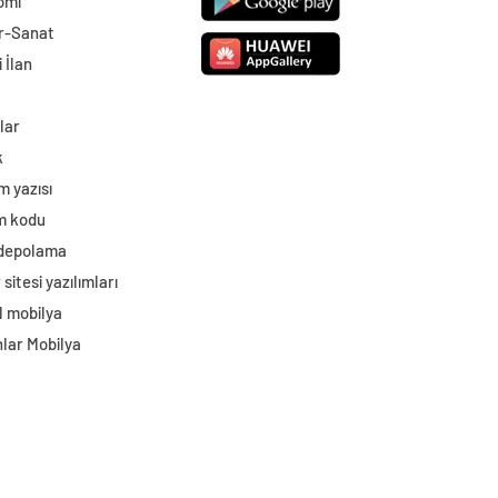
omi
r-Sanat
 İlan
lar
k
m yazısı
im kodu
 depolama
sitesi yazılımları
l mobilya
lar Mobilya