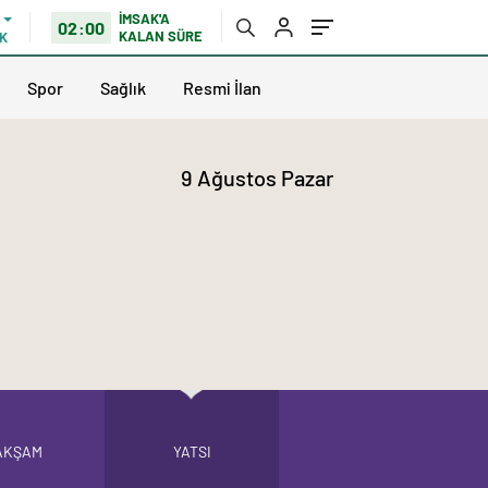
İMSAK'A
02:00
KALAN SÜRE
K
Spor
Sağlık
Resmi İlan
9 Ağustos Pazar
AKŞAM
YATSI