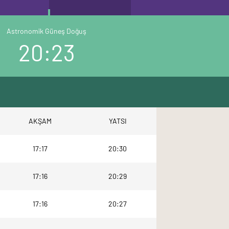
Astronomik Güneş Doğuş
20:23
AKŞAM
YATSI
17:17
20:30
17:16
20:29
17:16
20:27