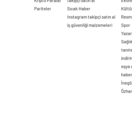
Kripto Paralar
takipçi satın al
Ekon
Pariteler
Sıcak Haber
Kültü
Instagram takipçi satın al
Resmi
iş güvenliği malzemeleri
Spor
Yazar
Sağlı
tanıtı
indir
eşya
haber 
İnegö
Özhan