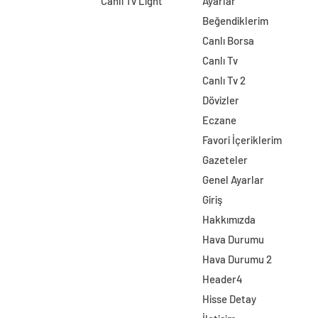
Canlı Tv Light
Ayarlar
Beğendiklerim
Canlı Borsa
Canlı Tv
Canlı Tv 2
Dövizler
Eczane
Favori İçeriklerim
Gazeteler
Genel Ayarlar
Giriş
Hakkımızda
Hava Durumu
Hava Durumu 2
Header4
Hisse Detay