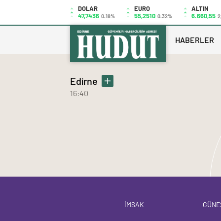
DOLAR
EURO
ALTIN
47,7436
55,2510
6.660,55
0.18%
0.32%
2
HABERLER
Edirne
16:40
İMSAK
GÜNE