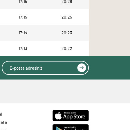
17:15
20:26
17:15
20:25
17:14
20:23
17:13
20:22
el
zete