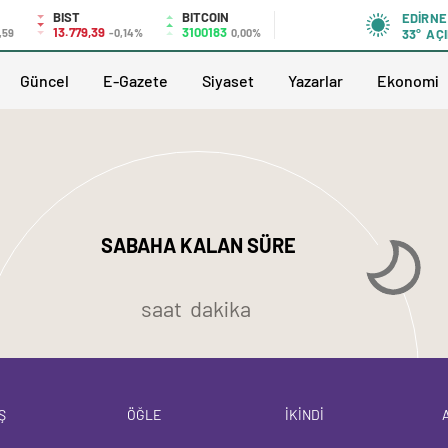
BIST
BITCOIN
EDIRNE
13.779,39
3100183
,59
-0,14%
0,00%
33°
AÇI
Güncel
E-Gazete
Siyaset
Yazarlar
Ekonomi
SABAHA KALAN SÜRE
saat
dakika
Ş
ÖĞLE
İKİNDİ