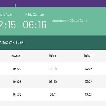
ıble Açısı
Kıble Zamanı
2:15
06:16
Astronomik Güneş Batış
NAMAZ VAKİTLERİ
SABAH
ÖĞLE
İKİNDİ
04:27
06:09
13:24
04:28
06:10
13:24
04:30
06:11
13:24