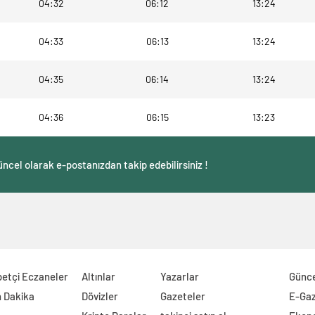
04:32
06:12
13:24
04:33
06:13
13:24
04:35
06:14
13:24
04:36
06:15
13:23
ncel olarak e-postanızdan takip edebilirsiniz !
etçi Eczaneler
Altınlar
Yazarlar
Günc
 Dakika
Dövizler
Gazeteler
E-Ga