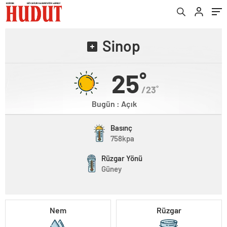
Sinop
25˚
/23˚
Bugün : Açık
Basınç
758kpa
Rüzgar Yönü
Güney
Nem
Rüzgar