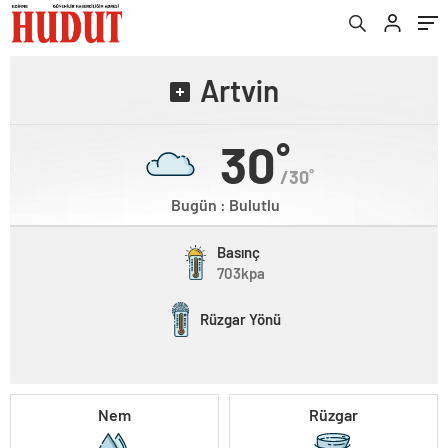
Artvin
30˚
/30˚
Bugün : Bulutlu
Basınç
703kpa
Rüzgar Yönü
Nem
Rüzgar