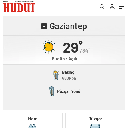
Gaziantep
29˚
/34˚
Bugün : Açık
Basınç
680kpa
Rüzgar Yönü
Nem
Rüzgar