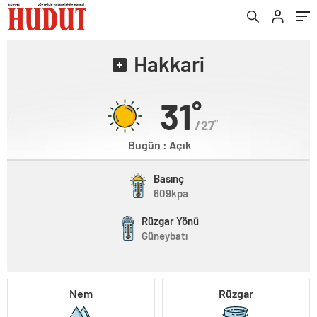
Hakkari
31˚
/27˚
Bugün : Açık
Basınç
609kpa
Rüzgar Yönü
Güneybatı
Nem
Rüzgar