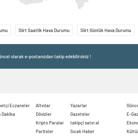
rumu
Siirt Saatlik Hava Durumu
Siirt Günlük Hava Durumu
ncel olarak e-postanızdan takip edebilirsiniz !
etçi Eczaneler
Altınlar
Yazarlar
Günc
 Dakika
Dövizler
Gazeteler
E-Ga
Kripto Paralar
takipçi satın al
Ekon
Pariteler
Sıcak Haber
Kültü