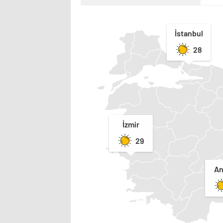
İstanbul
28
İzmir
29
An