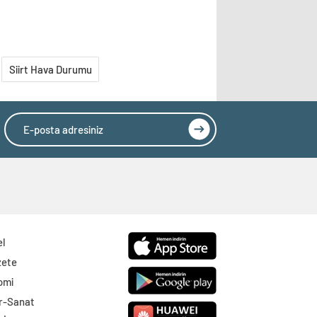
Siirt Hava Durumu
el
zete
omi
r-Sanat