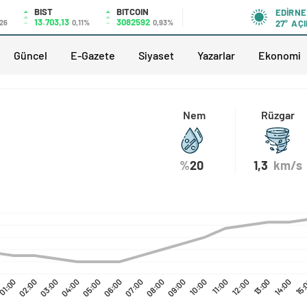
BIST
BITCOIN
EDIRNE
13.703,13
3082592
,26
0,11%
0,93%
27°
AÇI
Güncel
E-Gazete
Siyaset
Yazarlar
Ekonomi
Nem
Rüzgar
%
20
1,3
km/s
01:00
02:00
03:00
04:00
05:00
06:00
07:00
08:00
09:00
10:00
11:00
12:00
13:00
14:00
15: