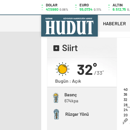
DOLAR
EURO
ALTIN
47,5980
55,0734
6.512,75
0.06%
0.11%
0
HABERLER
Siirt
32˚
/33˚
Bugün : Açık
40
Basınç
36
32
674kpa
28
24
Rüzgar Yönü
20
00:00