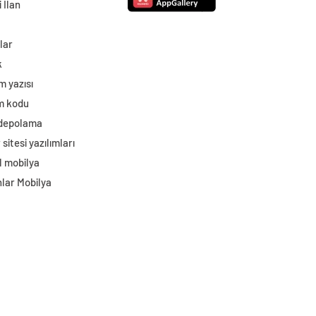
 İlan
lar
k
m yazısı
im kodu
 depolama
sitesi yazılımları
l mobilya
lar Mobilya