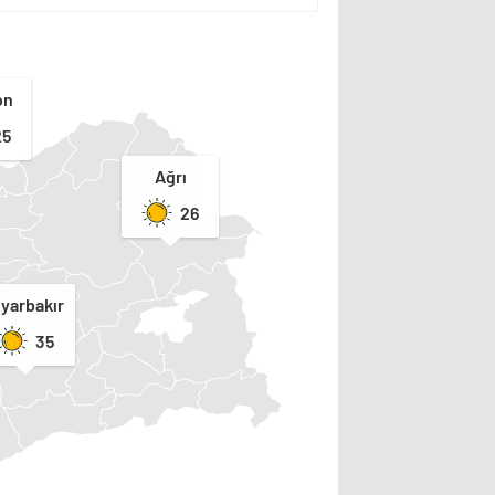
on
25
Ağrı
26
iyarbakır
35