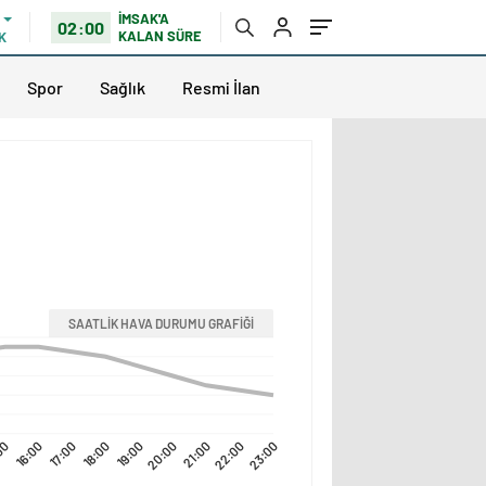
İMSAK'A
02:00
KALAN SÜRE
K
Spor
Sağlık
Resmi İlan
SAATLİK HAVA DURUMU GRAFİĞİ
00
16:00
17:00
18:00
19:00
20:00
21:00
22:00
23:00