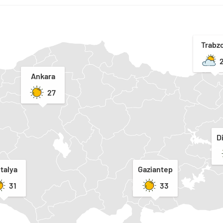
Trabz
Ankara
27
D
talya
Gaziantep
31
33