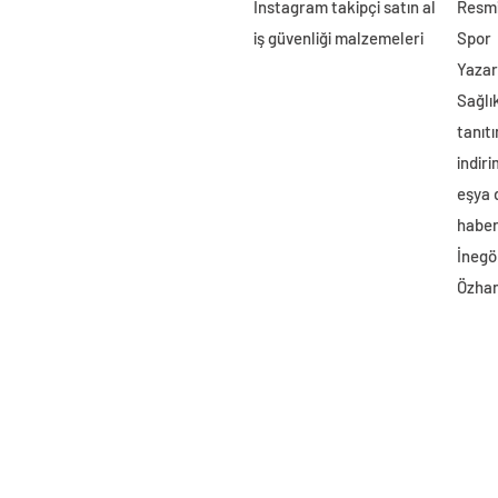
Instagram takipçi satın al
Resmi
iş güvenliği malzemeleri
Spor
Yazar
Sağlı
tanıtı
indir
eşya
haber 
İnegö
Özhan