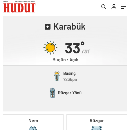
Karabük
33˚
/31˚
Bugün : Açık
Basınç
723kpa
Rüzgar Yönü
Nem
Rüzgar