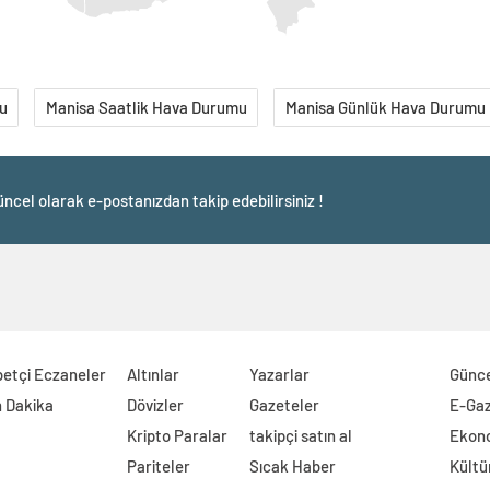
u
Manisa Saatlik Hava Durumu
Manisa Günlük Hava Durumu
ncel olarak e-postanızdan takip edebilirsiniz !
etçi Eczaneler
Altınlar
Yazarlar
Günc
 Dakika
Dövizler
Gazeteler
E-Ga
Kripto Paralar
takipçi satın al
Ekon
Pariteler
Sıcak Haber
Kültü