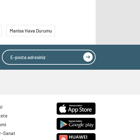
Manisa Hava Durumu
el
zete
omi
r-Sanat