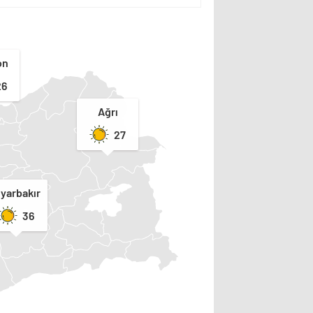
on
26
Ağrı
27
iyarbakır
36