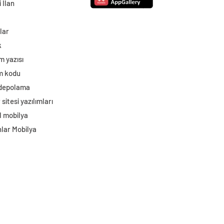
 İlan
lar
k
m yazısı
im kodu
 depolama
sitesi yazılımları
l mobilya
lar Mobilya