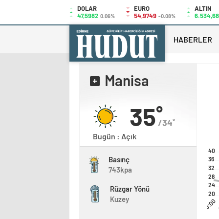
DOLAR
EURO
ALTIN
47,5982
54,9749
6.534,68
0.06%
-0.08%
HABERLER
Manisa
35˚
/34˚
Bugün : Açık
40
Basınç
36
32
743kpa
28
24
Rüzgar Yönü
20
Kuzey
00:00