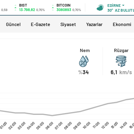
BIST
BITCOIN
EDIRNE
13.798,82
3080893
0,59
0,70%
0,70%
30°
AZ BULUT
Güncel
E-Gazete
Siyaset
Yazarlar
Ekonomi
Nem
Rüzgar
%
34
6,1
km/s
01:00
02:00
03:00
04:00
05:00
06:00
07:00
08:00
09:00
10:00
11:00
12:00
13:00
14:00
15: