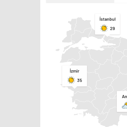
İstanbul
29
İzmir
35
An