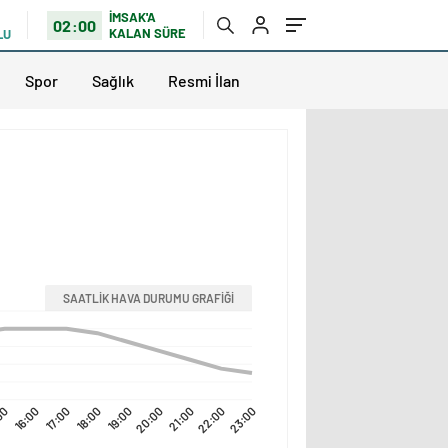
İMSAK'A
02:00
KALAN SÜRE
LU
Spor
Sağlık
Resmi İlan
SAATLİK HAVA DURUMU GRAFİĞİ
00
16:00
17:00
18:00
19:00
20:00
21:00
22:00
23:00