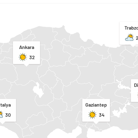
Trabz
Ankara
32
D
talya
Gaziantep
30
34