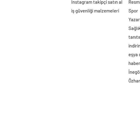
Instagram takipçi satın al
Resmi
iş güvenliği malzemeleri
Spor
Yazar
Sağlı
tanıtı
indir
eşya
haber 
İnegö
Özhan