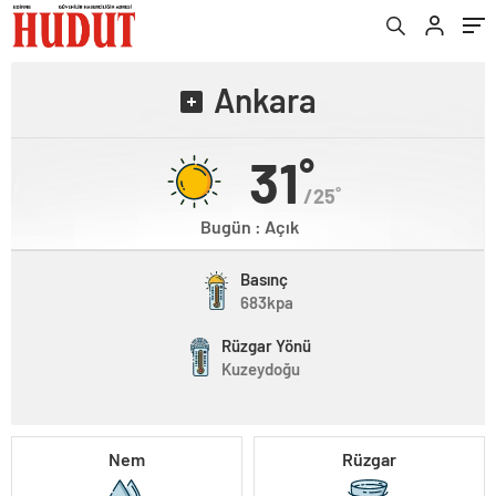
Ankara
31˚
/25˚
Bugün : Açık
Basınç
683kpa
Rüzgar Yönü
Kuzeydoğu
Nem
Rüzgar