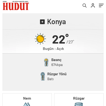
Konya
22˚
/27˚
Bugün : Açık
Basınç
674kpa
Rüzgar Yönü
Batı
Nem
Rüzgar