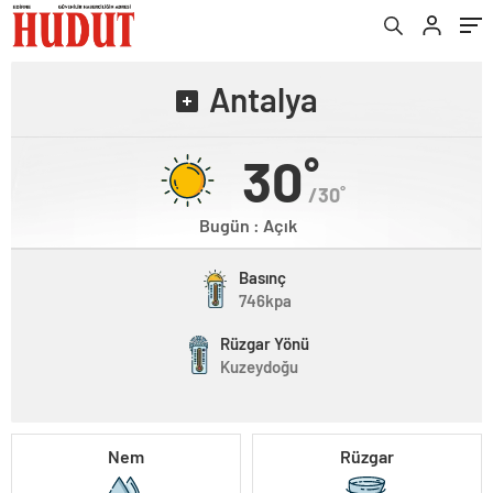
Antalya
30˚
/30˚
Bugün : Açık
Basınç
746kpa
Rüzgar Yönü
Kuzeydoğu
Nem
Rüzgar