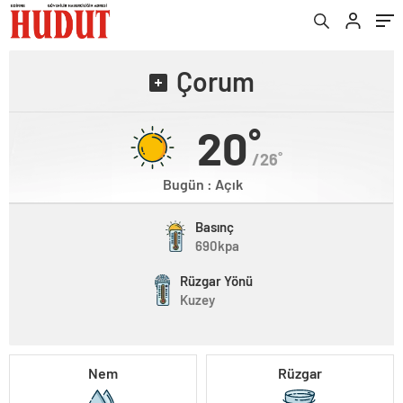
Çorum
20˚
/26˚
Bugün : Açık
Basınç
690kpa
Rüzgar Yönü
Kuzey
Nem
Rüzgar