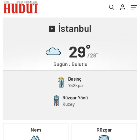
İstanbul
29˚
/28˚
Bugün : Bulutlu
Basınç
752kpa
Rüzgar Yönü
Kuzey
Nem
Rüzgar