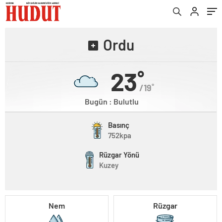
Ordu
23˚
/19˚
Bugün : Bulutlu
Basınç
752kpa
Rüzgar Yönü
Kuzey
Nem
Rüzgar