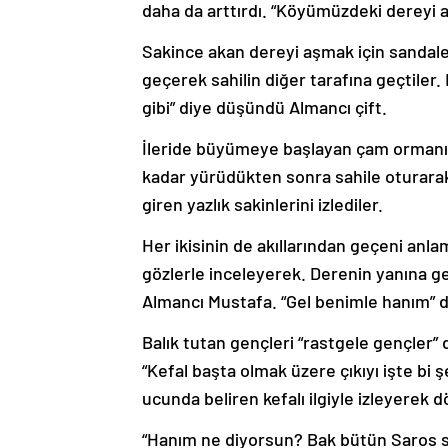
daha da arttırdı. “Köyümüzdeki dereyi a
Sakince akan dereyi aşmak için sandaletl
geçerek sahilin diğer tarafına geçtiler
gibi” diye düşündü Almancı çift.
İleride büyümeye başlayan çam ormanın 
kadar yürüdükten sonra sahile oturarak
giren yazlık sakinlerini izlediler.
Her ikisinin de akıllarından geçeni anlam
gözlerle inceleyerek. Derenin yanına gel
Almancı Mustafa. “Gel benimle hanım” di
Balık tutan gençleri “rastgele gençler”
“Kefal başta olmak üzere çıkıyı işte bi ş
ucunda beliren kefalı ilgiyle izleyerek 
“Hanım ne diyorsun? Bak bütün Saros sah