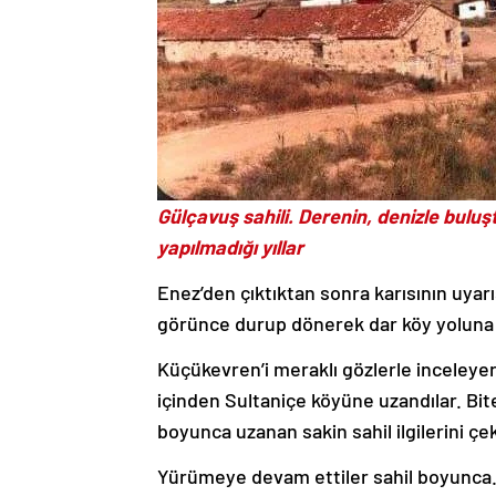
Gülçavuş sahili. Derenin, denizle buluş
yapılmadığı yıllar
Enez’den çıktıktan sonra karısının uyarı
görünce durup dönerek dar köy yoluna g
Küçükevren’i meraklı gözlerle inceleye
içinden Sultaniçe köyüne uzandılar. Bite
boyunca uzanan sakin sahil ilgilerini ç
Yürümeye devam ettiler sahil boyunca. Bi