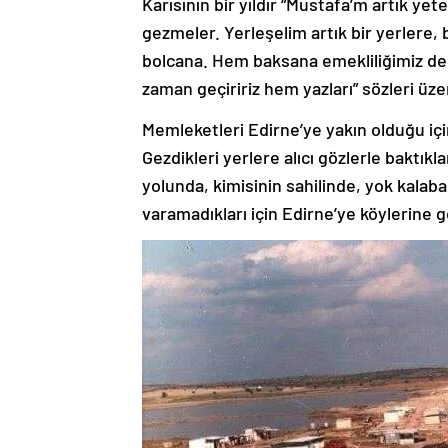
Karısının bir yıldır “Mustafa’m artık ye
gezmeler. Yerleşelim artık bir yerlere, bul
bolcana. Hem baksana emekliliğimiz de g
zaman geçiririz hem yazları” sözleri üzeri
Memleketleri Edirne’ye yakın olduğu için
Gezdikleri yerlere alıcı gözlerle baktıkl
yolunda, kimisinin sahilinde, yok kalabal
varamadıkları için Edirne’ye köylerine 