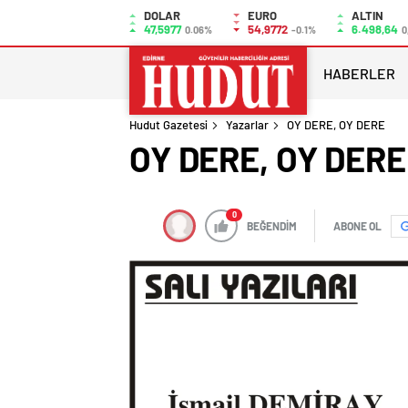
DOLAR
EURO
ALTIN
47,5977
54,9772
6.498,64
0.06%
-0.1%
0
HABERLER
Hudut Gazetesi
Yazarlar
OY DERE, OY DERE
OY DERE, OY DERE
0
BEĞENDİM
ABONE OL