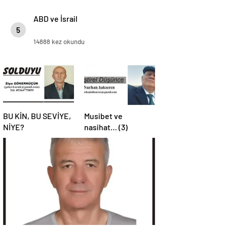
ABD ve İsrail
5
14888 kez okundu
BU KİN, BU SEVİYE,
Musibet ve
NİYE?
nasihat… (3)