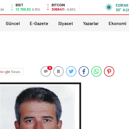
BIST
BITCOIN
EDIRNE
13.798,82
3066411
,04
0,70%
-0,50%
33°
AÇI
Güncel
E-Gazete
Siyaset
Yazarlar
Ekonomi
0
News