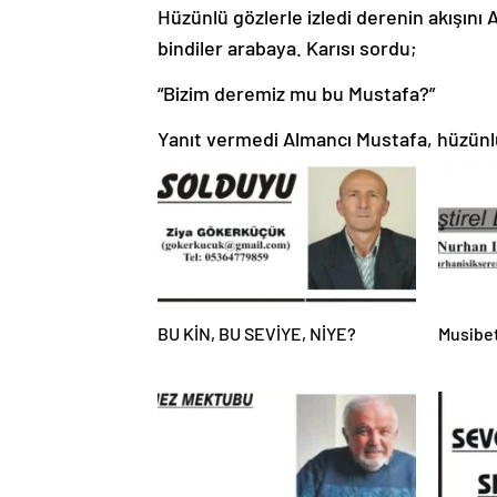
Hüzünlü gözlerle izledi derenin akışını
bindiler arabaya. Karısı sordu;
“Bizim deremiz mu bu Mustafa?”
Yanıt vermedi Almancı Mustafa, hüzünlü 
BU KİN, BU SEVİYE, NİYE?
Musibet