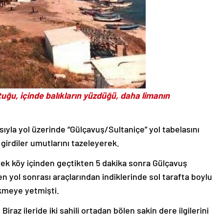
tuğu, içinde balıkların yüzdüğü, daha limanın
sıyla yol üzerinde “Gülçavuş/Sultaniçe” yol tabelasını
irdiler umutlarını tazeleyerek.
rek köy içinden geçtikten 5 dakika sonra Gülçavuş
n yol sonrası araçlarından indiklerinde sol tarafta boylu
ekmeye yetmişti.
raz ileride iki sahili ortadan bölen sakin dere ilgilerini