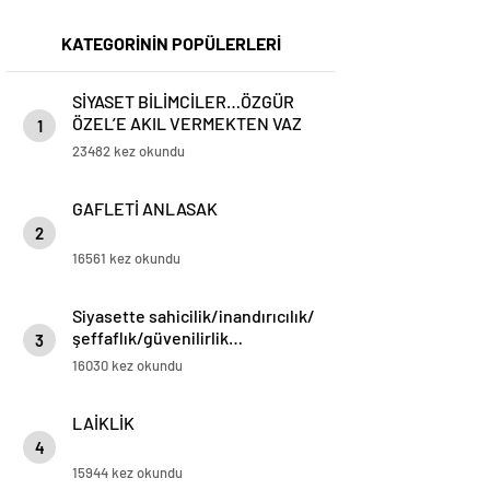
KATEGORİNİN POPÜLERLERİ
SİYASET BİLİMCİLER…ÖZGÜR
ÖZEL’E AKIL VERMEKTEN VAZ
1
GEÇİN..
23482 kez okundu
GAFLETİ ANLASAK
2
16561 kez okundu
Siyasette sahicilik/inandırıcılık/
şeffaflık/güvenilirlik…
3
16030 kez okundu
LAİKLİK
4
15944 kez okundu