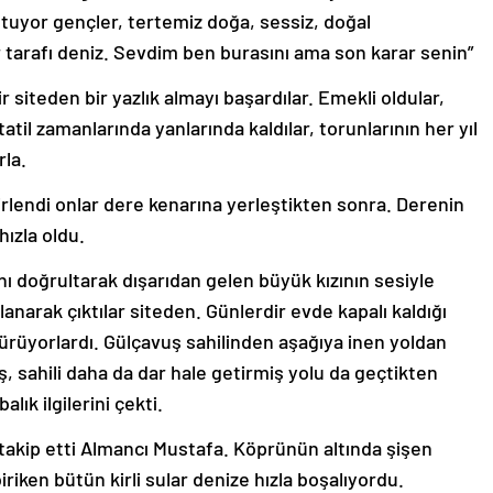
tuyor gençler, tertemiz doğa, sessiz, doğal
bir tarafı deniz. Sevdim ben burasını ama son karar senin”
 siteden bir yazlık almayı başardılar. Emekli oldular,
 tatil zamanlarında yanlarında kaldılar, torunlarının her yıl
rla.
kirlendi onlar dere kenarına yerleştikten sonra. Derenin
hızla oldu.
nı doğrultarak dışarıdan gelen büyük kızının sesiyle
slanarak çıktılar siteden. Günlerdir evde kapalı kaldığı
ötürüyorlardı. Gülçavuş sahilinden aşağıya inen yoldan
, sahili daha da dar hale getirmiş yolu da geçtikten
ık ilgilerini çekti.
ı takip etti Almancı Mustafa. Köprünün altında şişen
riken bütün kirli sular denize hızla boşalıyordu.