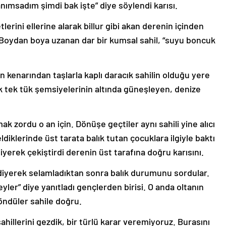
nımsadım şimdi bak işte” diye söylendi karısı.
erini ellerine alarak billur gibi akan derenin içinden
. Boydan boya uzanan dar bir kumsal sahil, “suyu boncuk
kenarından taşlarla kaplı daracık sahilin olduğu yere
 tek tük şemsiyelerinin altında güneşleyen, denize
ak zordu o an için. Dönüşe geçtiler aynı sahili yine alıcı
diklerinde üst tarata balık tutan çocuklara ilgiyle baktı
yerek çekiştirdi derenin üst tarafına doğru karısını.
 diyerek selamladıktan sonra balık durumunu sordular.
eyler” diye yanıtladı gençlerden birisi. O anda oltanın
döndüler sahile doğru.
illerini gezdik, bir türlü karar veremiyoruz. Burasını