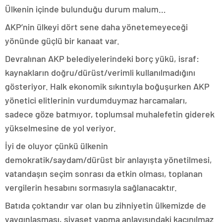
Ülkenin içinde bulunduğu durum malum…
AKP’nin ülkeyi dört sene daha yönetemeyeceği
yönünde güçlü bir kanaat var.
Devralınan AKP belediyelerindeki borç yükü, israf:
kaynakların doğru/dürüst/verimli kullanılmadığını
gösteriyor. Halk ekonomik sıkıntıyla boğuşurken AKP
yönetici elitlerinin vurdumduymaz harcamaları,
sadece göze batmıyor, toplumsal muhalefetin giderek
yükselmesine de yol veriyor.
İyi de oluyor çünkü ülkenin
demokratik/saydam/dürüst bir anlayışta yönetilmesi,
vatandaşın seçim sonrası da etkin olması, toplanan
vergilerin hesabını sormasıyla sağlanacaktır.
Batıda çoktandır var olan bu zihniyetin ülkemizde de
yaygınlaşması, siyaset yapma anlayışındaki kaçınılmaz