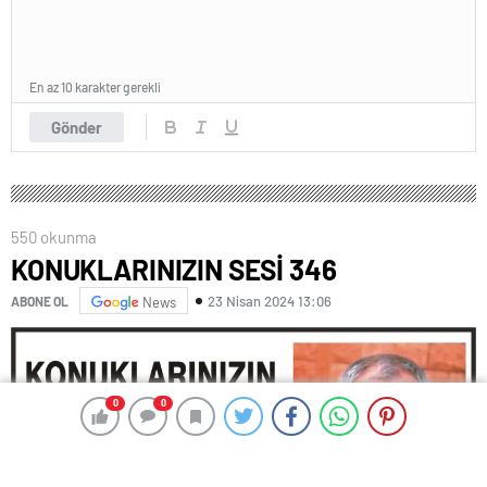
En az 10 karakter gerekli
Gönder
550 okunma
KONUKLARINIZIN SESİ 346
23 Nisan 2024 13:06
ABONE OL
News
0
0
0
0