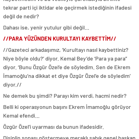
tekrar parti içi iktidar ele geçirmek istediğinin ifadesi
değil de nedir?
Dahası ise, yenir yutulur gibi değil…
//PARA YÜZÜNDEN KURULTAYI KAYBETTİM//
//Gazeteci arkadaşımız, ‘Kurultayı nasıl kaybettiniz?
Niye böyle oldu?’ diyor. Kemal Bey’de ‘Para ya para”
diyor. ‘Bunu Özgür Özel’e de söyledim. Sen de Ekrem
İmamoğlu’na dikkat et diye Özgür Özel’e de söyledim’
diyor.//
Ne demek bu şimdi? Parayı kim verdi, hacmi nedir?
Belli ki operasyonun başını Ekrem İmamoğlu görüyor
Kemal efendi…
Özgür Özel’i uyarması da bunun ifadesidir.
Disiplin sopası göstermeye meraklı sabık genel başkan