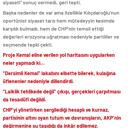
siyaseti” sonuç vermedi, geri tepti.
Başka nedenler de var ama özellikle Kılıçdaroğlu’nun
oportünist siyaset tarzı hem mütedeyyin kesimde
karşılık bulmadı, hem de CHP’nin temsil ettiği
değerleri erozyona uğratması nedeniyle partililer ve
seçmende tepki çekti.
Proje Kemal eline verilen yol haritasını uygularken
neler yapmadı ki…
“Dersimli Kemal” lakabını elbette bilerek, kulağına
üflenenler nedeniyle dillendirdi.
“Laiklik tehlikede değil” çıkışı, gerçekleri çarpıtması
da tesadüfi değildi.
CHP’yi yönetirken sergilediği hesaplı ve kurnaz,
partisinin altını oyan tutum ve davranışların, AKP’nin
değirmenine su taşıdığı da inkâr edilemez.