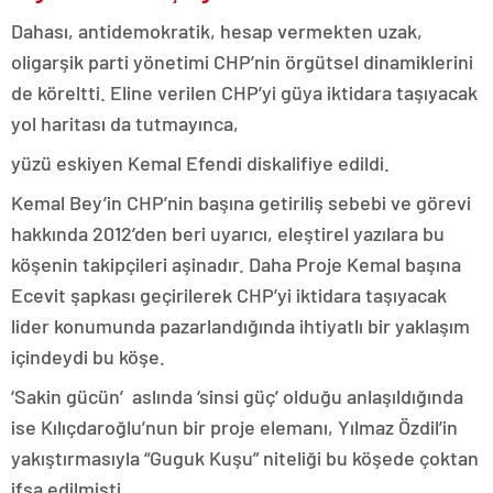
Dahası, antidemokratik, hesap vermekten uzak,
oligarşik parti yönetimi CHP’nin örgütsel dinamiklerini
de köreltti. Eline verilen CHP’yi güya iktidara taşıyacak
yol haritası da tutmayınca,
yüzü eskiyen Kemal Efendi diskalifiye edildi.
Kemal Bey’in CHP’nin başına getiriliş sebebi ve görevi
hakkında 2012’den beri uyarıcı, eleştirel yazılara bu
köşenin takipçileri aşinadır. Daha Proje Kemal başına
Ecevit şapkası geçirilerek CHP’yi iktidara taşıyacak
lider konumunda pazarlandığında ihtiyatlı bir yaklaşım
içindeydi bu köşe.
‘Sakin gücün’ aslında ‘sinsi güç’ olduğu anlaşıldığında
ise Kılıçdaroğlu’nun bir proje elemanı, Yılmaz Özdil’in
yakıştırmasıyla “Guguk Kuşu” niteliği bu köşede çoktan
ifşa edilmişti.