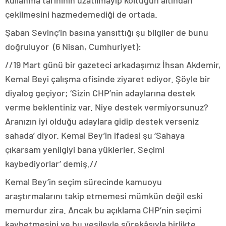
çekilmesini hazmedemediği de ortada.
Şaban Sevinç’in basına yansıttığı şu bilgiler de bunu
doğruluyor (6 Nisan, Cumhuriyet):
//19 Mart günü bir gazeteci arkadaşımız İhsan Akdemir,
Kemal Beyi çalışma ofisinde ziyaret ediyor. Şöyle bir
diyalog geçiyor; ‘Sizin CHP’nin adaylarına destek
verme beklentiniz var. Niye destek vermiyorsunuz?
Aranızın iyi olduğu adaylara gidip destek verseniz
sahada’ diyor. Kemal Bey’in ifadesi şu ‘Sahaya
çıkarsam yenilgiyi bana yüklerler. Seçimi
kaybediyorlar’ demiş.//
Kemal Bey’in seçim sürecinde kamuoyu
araştırmalarını takip etmemesi mümkün değil eski
memurdur zira. Ancak bu açıklama CHP’nin seçimi
kaybetmesini ve bu vesileyle şürekâsıyla birlikte