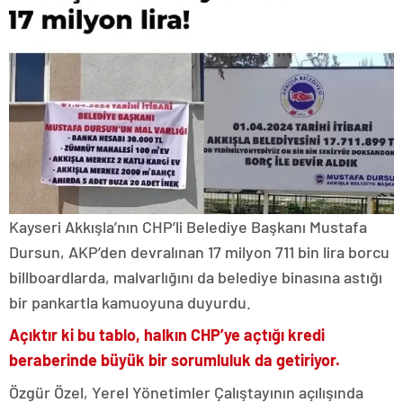
Kayseri Akkışla’nın CHP’li Belediye Başkanı Mustafa
Dursun, AKP’den devralınan 17 milyon 711 bin lira borcu
billboardlarda, malvarlığını da belediye binasına astığı
bir pankartla kamuoyuna duyurdu.
Açıktır ki bu tablo, halkın CHP’ye açtığı kredi
beraberinde büyük bir sorumluluk da getiriyor.
Özgür Özel, Yerel Yönetimler Çalıştayının açılışında