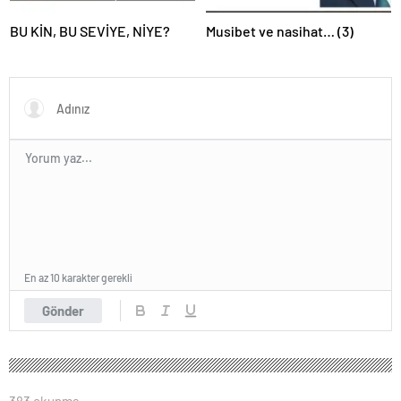
BU KİN, BU SEVİYE, NİYE?
Musibet ve nasihat… (3)
En az 10 karakter gerekli
Gönder
383 okunma