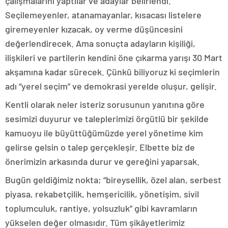
çalışmalarını yaptılar ve adaylar belirlendi.
Seçilemeyenler, atanamayanlar, kısacası listelere
giremeyenler kızacak, oy verme düşüncesini
değerlendirecek. Ama sonuçta adayların kişiliği,
ilişkileri ve partilerin kendini öne çıkarma yarışı 30 Mart
akşamına kadar sürecek. Çünkü biliyoruz ki seçimlerin
adı “yerel seçim” ve demokrasi yerelde oluşur, gelişir.
Kentli olarak neler isteriz sorusunun yanıtına göre
sesimizi duyurur ve taleplerimizi örgütlü bir şekilde
kamuoyu ile büyüttüğümüzde yerel yönetime kim
gelirse gelsin o talep gerçekleşir. Elbette biz de
önerimizin arkasında durur ve gereğini yaparsak.
Bugün geldiğimiz nokta; “bireysellik, özel alan, serbest
piyasa, rekabetçilik, hemşericilik, yönetişim, sivil
toplumculuk, rantiye, yolsuzluk” gibi kavramların
yükselen değer olmasıdır. Tüm şikâyetlerimiz