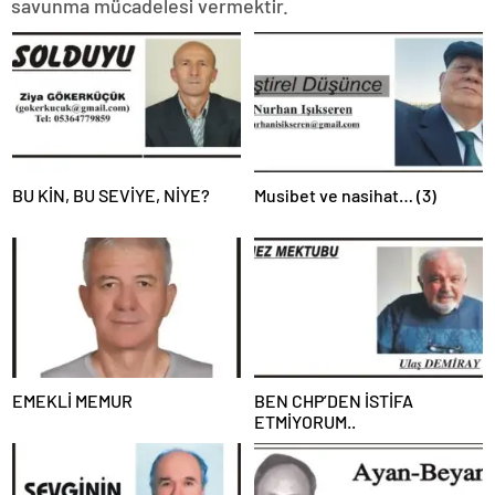
savunma mücadelesi vermektir.
BU KİN, BU SEVİYE, NİYE?
Musibet ve nasihat… (3)
EMEKLİ MEMUR
BEN CHP’DEN İSTİFA
ETMİYORUM..