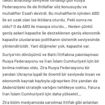
takati anlatıldığı seviyede olmadığı gibi Rusya
Federasyonu ile de ihtilaflar söz konusuydu ve
muhalifler Esad’ı devirdi. Bu muhaliflerin içinden ABD
ile en uzak olan ise iktidara oturdu. Peki sonra ne
oldu? O da ABD ile masaya oturdu… Neden çünkü
geniş askeri kapasite ile desteklenen geniş ekonomik
kapasite uluslararası politikanın sistemik seviyesinde
yönlendiricidir. Yani düğmeler yok, kapasite var.
Suriye’nin dönüşümü ve Battı İttifakına yakınlaşması
Rusya Federasyonu ve İran İslam Cumhuriyeti için bir
kırılma noktası oldu. Zira Rusya Federasyonu bir
yandan Ukrayna işgali ile önemli bir seviyede insan ve
ekonomik kaynak kaybıyla uğraşırken öte yandan da
Akdeniz’deki stratejik varlığını tehlikeye soktu. Fatura
İran İslam Cumhuriyeti için daha yüksekti…
Zira bizim medyamızda sarsılmaz ittifak gibi anlatılan