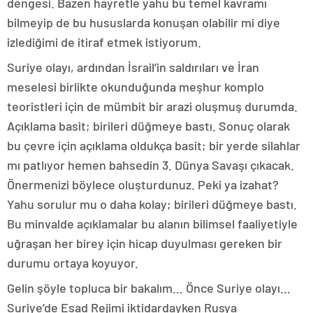
dengesi. Bazen hayretle yahu bu temel kavramı
bilmeyip de bu hususlarda konuşan olabilir mi diye
izlediğimi de itiraf etmek istiyorum.
Suriye olayı, ardından İsrail’in saldırıları ve İran
meselesi birlikte okunduğunda meşhur komplo
teoristleri için de mümbit bir arazi oluşmuş durumda.
Açıklama basit; birileri düğmeye bastı. Sonuç olarak
bu çevre için açıklama oldukça basit; bir yerde silahlar
mı patlıyor hemen bahsedin 3. Dünya Savaşı çıkacak.
Önermenizi böylece oluşturdunuz. Peki ya izahat?
Yahu sorulur mu o daha kolay; birileri düğmeye bastı.
Bu minvalde açıklamalar bu alanın bilimsel faaliyetiyle
uğraşan her birey için hicap duyulması gereken bir
durumu ortaya koyuyor.
Gelin şöyle topluca bir bakalım… Önce Suriye olayı…
Suriye’de Esad Rejimi iktidardayken Rusya