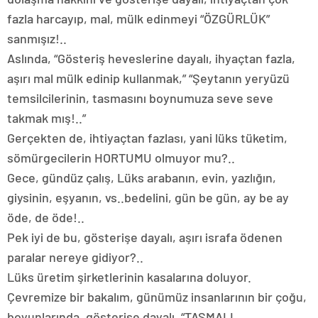
fazla harcayıp, mal, mülk edinmeyi “ÖZGÜRLÜK”
sanmışız!..
Aslında, “Gösteriş heveslerine dayalı, ihyaçtan fazla,
aşırı mal mülk edinip kullanmak,” “Şeytanın yeryüzü
temsilcilerinin, tasmasını boynumuza seve seve
takmak mış!..”
Gerçekten de, ihtiyaçtan fazlası, yani lüks tüketim,
sömürgecilerin HORTUMU olmuyor mu?..
Gece, gündüz çalış, Lüks arabanın, evin, yazlığın,
giysinin, eşyanın, vs..bedelini, gün be gün, ay be ay
öde, de öde!..
Pek iyi de bu, gösterişe dayalı, aşırı israfa ödenen
paralar nereye gidiyor?..
Lüks üretim şirketlerinin kasalarına doluyor.
Çevremize bir bakalım, günümüz insanlarının bir çoğu,
boyunlarında, gösterişe dayalı, “TASMALI