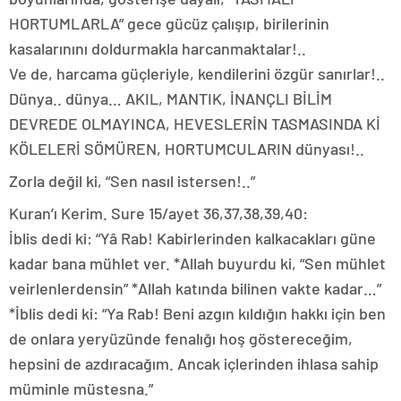
HORTUMLARLA” gece gücüz çalışıp, birilerinin
kasalarınını doldurmakla harcanmaktalar!..
Ve de, harcama güçleriyle, kendilerini özgür sanırlar!..
Dünya.. dünya… AKIL, MANTIK, İNANÇLI BİLİM
DEVREDE OLMAYINCA, HEVESLERİN TASMASINDA Kİ
KÖLELERİ SÖMÜREN, HORTUMCULARIN dünyası!..
Zorla değil ki, “Sen nasıl istersen!..”
Kuran’ı Kerim. Sure 15/ayet 36,37,38,39,40:
İblis dedi ki: “Yâ Rab! Kabirlerinden kalkacakları güne
kadar bana mühlet ver. *Allah buyurdu ki, “Sen mühlet
veirlenlerdensin” *Allah katında bilinen vakte kadar…”
*İblis dedi ki: “Ya Rab! Beni azgın kıldığın hakkı için ben
de onlara yeryüzünde fenalığı hoş göstereceğim,
hepsini de azdıracağım. Ancak içlerinden ihlasa sahip
müminle müstesna.”