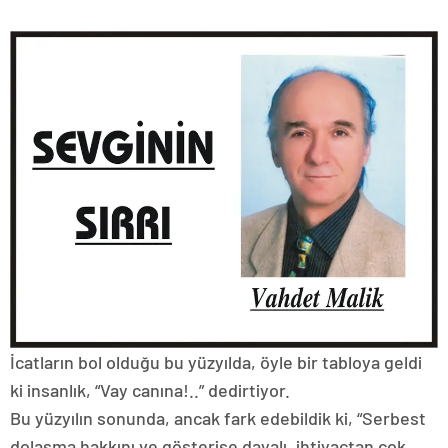
İcatların bol olduğu bu yüzyılda, öyle bir tabloya geldi
ki insanlık, “Vay canına!..” dedirtiyor.
Bu yüzyılın sonunda, ancak fark edebildik ki, “Serbest
dolaşma hakkını ve gösterişe dayalı, ihtiyaçtan çok