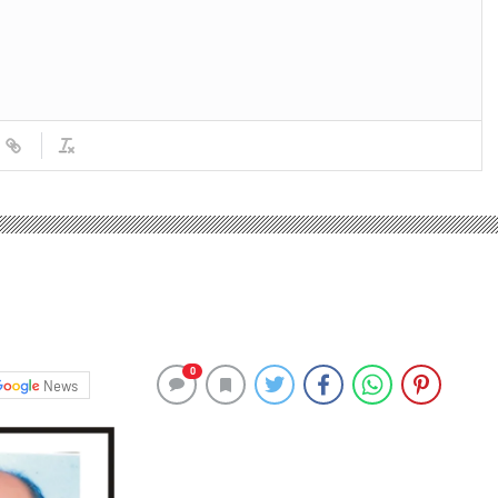
0
News