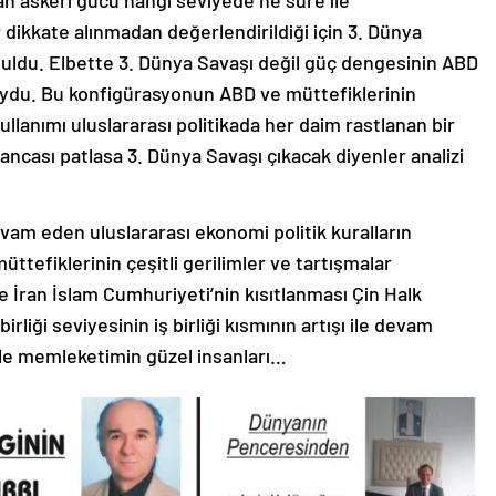
n askeri gücü hangi seviyede ne süre ile
 dikkate alınmadan değerlendirildiği için 3. Dünya
nuldu. Elbette 3. Dünya Savaşı değil güç dengesinin ABD
uydu. Bu konfigürasyonun ABD ve müttefiklerinin
kullanımı uluslararası politikada her daim rastlanan bir
ancası patlasa 3. Dünya Savaşı çıkacak diyenler analizi
vam eden uluslararası ekonomi politik kuralların
ttefiklerinin çeşitli gerilimler ve tartışmalar
İran İslam Cumhuriyeti’nin kısıtlanması Çin Halk
rliği seviyesinin iş birliği kısmının artışı ile devam
iyle memleketimin güzel insanları…