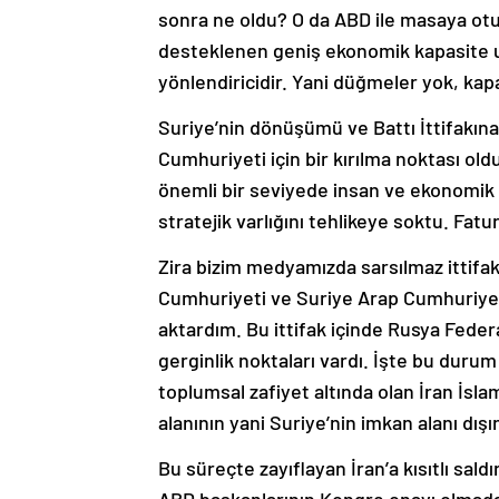
sonra ne oldu? O da ABD ile masaya ot
desteklenen geniş ekonomik kapasite ul
yönlendiricidir. Yani düğmeler yok, kapa
Suriye’nin dönüşümü ve Battı İttifakın
Cumhuriyeti için bir kırılma noktası old
önemli bir seviyede insan ve ekonomik 
stratejik varlığını tehlikeye soktu. Fat
Zira bizim medyamızda sarsılmaz ittifak
Cumhuriyeti ve Suriye Arap Cumhuriyeti 
aktardım. Bu ittifak içinde Rusya Fed
gerginlik noktaları vardı. İşte bu duru
toplumsal zafiyet altında olan İran İsla
alanının yani Suriye’nin imkan alanı dışı
Bu süreçte zayıflayan İran’a kısıtlı saldırı