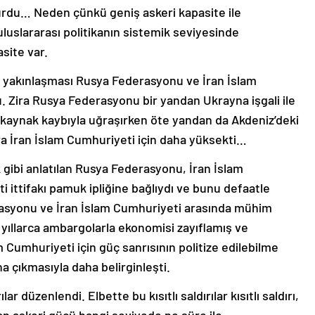
urdu… Neden çünkü geniş askeri kapasite ile
uslararası politikanın sistemik seviyesinde
site var.
a yakınlaşması Rusya Federasyonu ve İran İslam
u. Zira Rusya Federasyonu bir yandan Ukrayna işgali ile
kaynak kaybıyla uğraşırken öte yandan da Akdeniz’deki
ura İran İslam Cumhuriyeti için daha yüksekti…
 gibi anlatılan Rusya Federasyonu, İran İslam
ittifakı pamuk ipliğine bağlıydı ve bunu defaatle
erasyonu ve İran İslam Cumhuriyeti arasında mühim
m yıllarca ambargolarla ekonomisi zayıflamış ve
m Cumhuriyeti için güç sanrısının politize edilebilme
na çıkmasıyla daha belirginleşti.
lar düzenlendi. Elbette bu kısıtlı saldırılar kısıtlı saldırı,