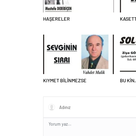
HAŞERELER
KASETT
KIYMET BİLİNMEZSE
BU KİN,