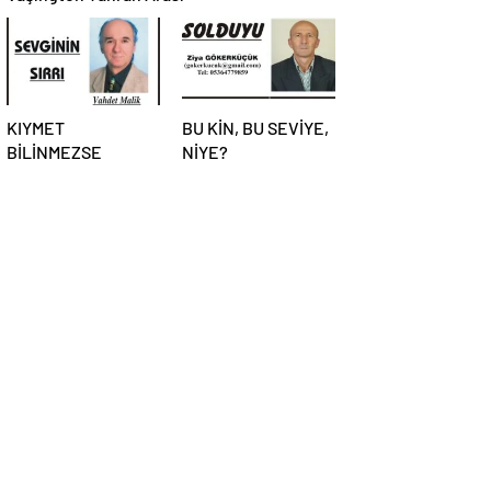
KIYMET
BU KİN, BU SEVİYE,
BİLİNMEZSE
NİYE?