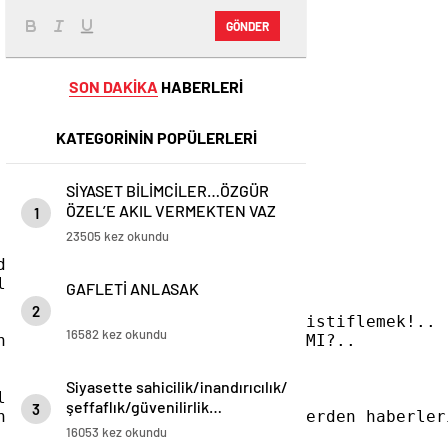
GÖNDER
SON DAKİKA
HABERLERİ
KATEGORİNİN POPÜLERLERİ
SİYASET BİLİMCİLER…ÖZGÜR
ÖZEL’E AKIL VERMEKTEN VAZ
1
GEÇİN..
23505 kez okundu
iye. 

üyor!..

GAFLETİ ANLASAK
2
mahvetmek ve kasalarına altın istiflemek!..

16582 kez okundu
atalı da SÖMÜRÜLENLER HATASIZ MI?..

Siyasette sahicilik/inandırıcılık/
anlarda!..

şeffaflık/güvenilirlik…
3
nçtan, dünyadan, tarihi gerçeklerden haberleri
16053 kez okundu