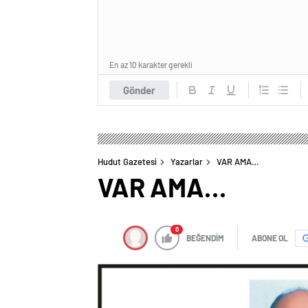
En az 10 karakter gerekli
Gönder
Hudut Gazetesi
Yazarlar
VAR AMA…
VAR AMA…
0
BEĞENDİM
ABONE OL