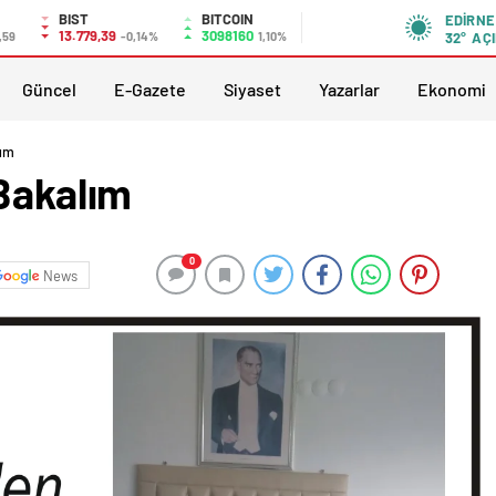
BIST
BITCOIN
EDIRNE
13.779,39
3098160
,59
-0,14%
1,10%
32°
AÇI
Güncel
E-Gazete
Siyaset
Yazarlar
Ekonomi
lım
 Bakalım
0
News