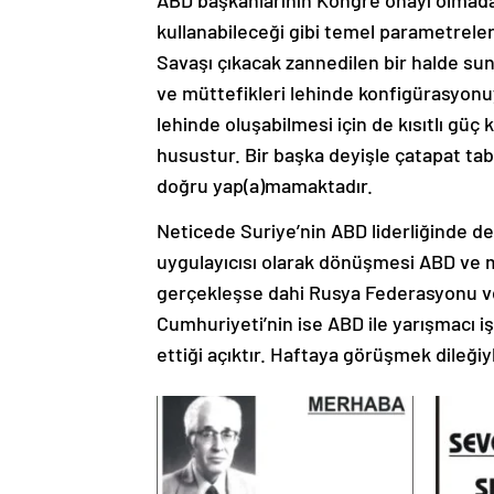
ABD başkanlarının Kongre onayı olmada
kullanabileceği gibi temel parametreler
Savaşı çıkacak zannedilen bir halde su
ve müttefikleri lehinde konfigürasyon
lehinde oluşabilmesi için de kısıtlı güç 
husustur. Bir başka deyişle çatapat tab
doğru yap(a)mamaktadır.
Neticede Suriye’nin ABD liderliğinde de
uygulayıcısı olarak dönüşmesi ABD ve mü
gerçekleşse dahi Rusya Federasyonu ve 
Cumhuriyeti’nin ise ABD ile yarışmacı işbi
ettiği açıktır. Haftaya görüşmek dileğ