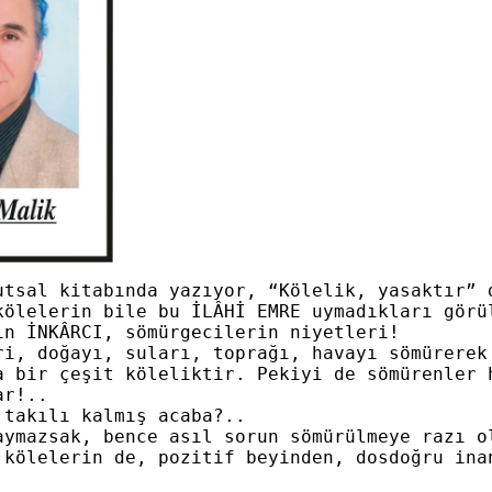
utsal kitabında yazıyor, “Kölelik, yasaktır” d
kölelerin bile bu İLÂHİ EMRE uymadıkları görül
n İNKÂRCI, sömürgecilerin niyetleri!

ri, doğayı, suları, toprağı, havayı sömürerek 
a bir çeşit köleliktir. Pekiyi de sömürenler h
r!..

takılı kalmış acaba?..

aymazsak, bence asıl sorun sömürülmeye razı ol
 kölelerin de, pozitif beyinden, dosdoğru ina

