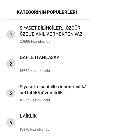
KATEGORİNİN POPÜLERLERİ
SİYASET BİLİMCİLER…ÖZGÜR
ÖZEL’E AKIL VERMEKTEN VAZ
1
GEÇİN..
23505 kez okundu
GAFLETİ ANLASAK
2
16582 kez okundu
Siyasette sahicilik/inandırıcılık/
şeffaflık/güvenilirlik…
3
16053 kez okundu
LAİKLİK
4
15970 kez okundu