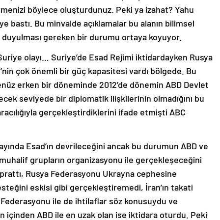
rmenizi böylece oluşturdunuz. Peki ya izahat? Yahu
ye bastı. Bu minvalde açıklamalar bu alanın bilimsel
cap duyulması gereken bir durumu ortaya koyuyor.
Suriye olayı… Suriye’de Esad Rejimi iktidardayken Rusya
nin çok önemli bir güç kapasitesi vardı bölgede. Bu
 henüz erken bir döneminde 2012’de dönemin ABD Devlet
ecek seviyede bir diplomatik ilişkilerinin olmadığını bu
aracılığıyla gerçekleştirdiklerini ifade etmişti ABC
s ayında Esad’ın devrileceğini ancak bu durumun ABD ve
 muhalif grupların organizasyonu ile gerçekleşeceğini
 yıprattı, Rusya Federasyonu Ukrayna cephesine
eğini eskisi gibi gerçekleştiremedi, İran’ın takati
a Federasyonu ile de ihtilaflar söz konusuydu ve
in içinden ABD ile en uzak olan ise iktidara oturdu. Peki