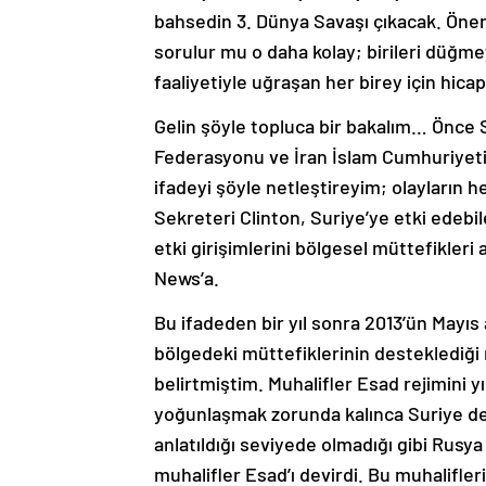
bahsedin 3. Dünya Savaşı çıkacak. Öne
sorulur mu o daha kolay; birileri düğme
faaliyetiyle uğraşan her birey için hi
Gelin şöyle topluca bir bakalım… Önce 
Federasyonu ve İran İslam Cumhuriyeti’
ifadeyi şöyle netleştireyim; olayların
Sekreteri Clinton, Suriye’ye etki edebil
etki girişimlerini bölgesel müttefikleri 
News’a.
Bu ifadeden bir yıl sonra 2013’ün Mayı
bölgedeki müttefiklerinin desteklediği
belirtmiştim. Muhalifler Esad rejimini
yoğunlaşmak zorunda kalınca Suriye dest
anlatıldığı seviyede olmadığı gibi Rusy
muhalifler Esad’ı devirdi. Bu muhalifler