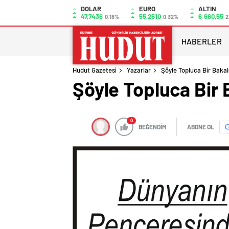
DOLAR
EURO
ALTIN
47,7436
55,2510
6.660,55
0.18%
0.32%
2
HABERLER
Hudut Gazetesi
Yazarlar
Şöyle Topluca Bir Baka
Şöyle Topluca Bir
0
BEĞENDİM
ABONE OL