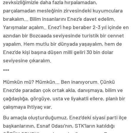
zevksizliğimizle daha fazla hırpalamadan,
parçalamadan mesleğinin zirvesindeki kuyumculara
bırakalım… Bilim insanlarını Enez’e davet edelim.
Yarışmalar açalım.. Enez’i hep beraber 2-3 yıl içinde en
azından bir Bozcaada seviyesinde turistik bir cennet
yapalım. Hem mutlu bir dünyada yaşayalım, hem de
Enez’de kişi başına düşen milli geliri 30 bin dolar
seviyesine çıkaralım.
***
Mümkün mü? Mümkün… Ben inanıyorum. Çünkü
Enez’de paradan çok ortak akla, danışmaya, bilim ve
çağdaşlığa, görgüye, usta ve liyakatli ellere, planlı bir
çalışmaya ihtiyaç var.
Bu amaçla oluşturduğumuz, Enez’deki siyasi parti ilçe
başkanlarının, Esnaf Odası’nın, STK’ların katıldığı