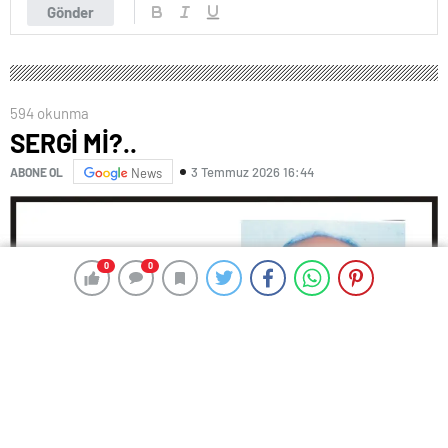
Gönder
594 okunma
SERGİ Mİ?..
3 Temmuz 2026 16:44
ABONE OL
News
0
0
0
0