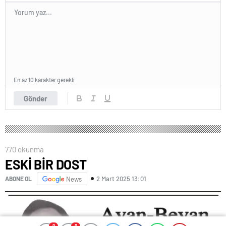
En az 10 karakter gerekli
Gönder
770 okunma
ESKİ BİR DOST
2 Mart 2025 13:01
ABONE OL
News
0
0
0
0