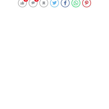
Ahmet Sever…
Milliyet Gazetesi Brüksel Temsilcisi.
Abdullah Gül’ün 2003 yılında Başbakanlığı döneminde
basın ve iletişim başdanışmanı.
Cumhurbaşkanı seçilmesi sonrası da basın danışmanı.
**
Dostum, arkadaşım….
İşte o dostluğun süreci Cahit Sıtkı Tarancı’nın ünlü şiiri
“35 Yaş”la aynı…