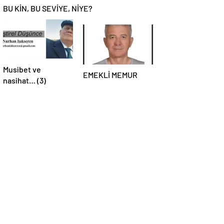
BU KİN, BU SEVİYE, NİYE?
Musibet ve
EMEKLİ MEMUR
nasihat… (3)