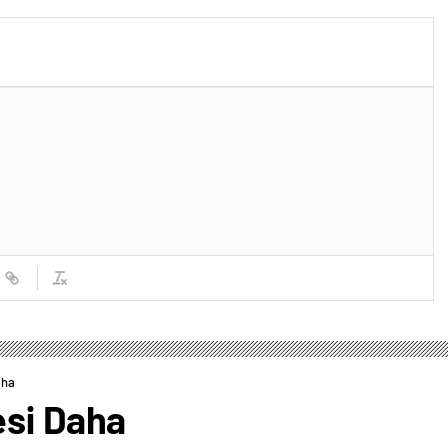
aha
esi Daha