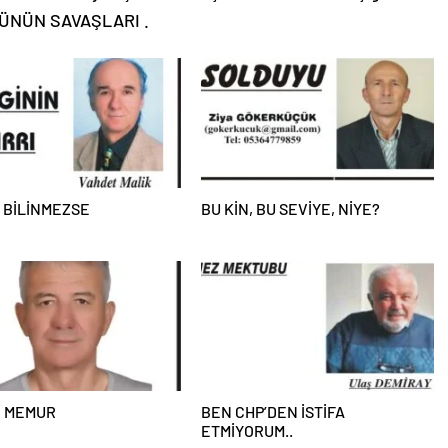
UGÜNÜN SAVAŞLARI .
 BİLİNMEZSE
BU KİN, BU SEVİYE, NİYE?
İ MEMUR
BEN CHP’DEN İSTİFA
ETMİYORUM..