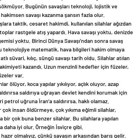
sökmüyor. Bugünün savaşları teknoloji, lojistik ve
ara hakimsen savaşı kazanma şansın fazla olur.
ara taktik, cesaret hakimdi, kullanılan silahlar ağızdan
 toplar rastgele atış yapardı. Hava savaşı yoktu, denizde
 gemisi yoktu. Birinci Dünya Savaşı’ndan sonra savaş
Bu teknolojiye matematik, hava bilgileri hakim olmaya
lı süvari, kılıç, süngü savaşı tarih oldu. Silahlar atılan
kimiyeti kazandı. Uzun menzinli hedefler için füzeler,
üzeler var.
nlar ölüyor, koca yapılar yıkılıyor, açlık oluyor, azap
saldırırsa saldırıya uğrayan devlet kendini korumak için
ri petrol uğruna İran’a saldırırsa, haklı olamaz.
r çok insan öldürmeye, çok yıkıma eğimli silahlar,
ha bir çok buna benzer silahlar. Bu silahlara yapılan
a daha iyi olur. Örneğin İsviçre gibi.
hazır olmalıyız, çünkü savaşın arkasından barış gelir.