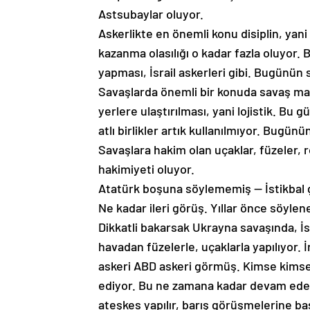
Astsubaylar oluyor.
Askerlikte en önemli konu disiplin, yan
kazanma olasılığı o kadar fazla oluyor. B
yapması, İsrail askerleri gibi. Bugünün sa
Savaşlarda önemli bir konuda savaş ma
yerlere ulaştırılması, yani lojistik. Bu
atlı birlikler artık kullanılmıyor. Bugü
Savaşlara hakim olan uçaklar, füzeler, r
hakimiyeti oluyor.
Atatürk boşuna söylememiş — İstikbal 
Ne kadar ileri görüş. Yıllar önce söyle
Dikkatli bakarsak Ukrayna savaşında, İsr
havadan füzelerle, uçaklarla yapılıyor. 
askeri ABD askeri görmüş. Kimse kimseyi
ediyor. Bu ne zamana kadar devam eder;
ateşkes yapılır, barış görüşmelerine ba