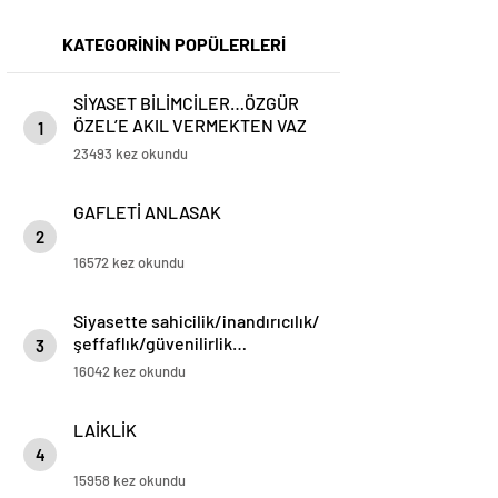
KATEGORİNİN POPÜLERLERİ
SİYASET BİLİMCİLER…ÖZGÜR
ÖZEL’E AKIL VERMEKTEN VAZ
1
GEÇİN..
23493 kez okundu
GAFLETİ ANLASAK
2
16572 kez okundu
Siyasette sahicilik/inandırıcılık/
şeffaflık/güvenilirlik…
3
16042 kez okundu
LAİKLİK
4
15958 kez okundu