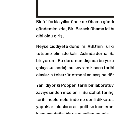
Bir “r” farkla yıllar önce de Obama gü
gündemimizde. Biri Barack Obama idi
gibi oldu giriş.
Neyse ciddiyete dönelim. ABD’nin Türk
tutsanız elinizde kalır. Aslında derhal 
bir yorum. Bu durumun dışında bu yoru
çokça kullandığı bu kavram kısaca tarih
olayların tekerrür etmesi anlayışına dön
Yani diyor ki Popper, tarih bir laboratu
zaviyesinden incelenir. Bu izahat tarih
tarih incelemelerinde ne denli dikkate a
yaptıkları uluslararası politika incelem
kısmının doğal bir uzvu haline gelmiş.