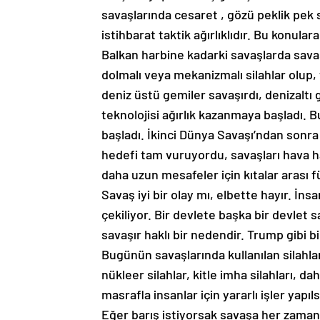
savaşlarında cesaret , gözü peklik pek 
istihbarat taktik ağırlıklıdır. Bu konul
Balkan harbine kadarki savaşlarda savaşl
dolmalı veya mekanizmalı silahlar olup,
deniz üstü gemiler savaşırdı, denizaltı
teknolojisi ağırlık kazanmaya başladı. 
başladı. İkinci Dünya Savaşı’ndan sonra at
hedefi tam vuruyordu, savaşları hava ha
daha uzun mesafeler için kıtalar arası f
Savaş iyi bir olay mı, elbette hayır. İnsa
çekiliyor. Bir devlete başka bir devlet 
savaşır haklı bir nedendir. Trump gibi bi
Bugünün savaşlarında kullanılan silahla
nükleer silahlar, kitle imha silahları, da
masrafla insanlar için yararlı işler yapıls
Eğer barış istiyorsak savaşa her zaman 