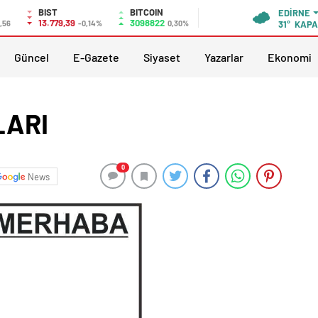
BIST
BITCOIN
EDIRNE
13.779,39
3098822
,56
-0,14%
0,30%
31°
KAPA
Güncel
E-Gazete
Siyaset
Yazarlar
Ekonomi
LARI
0
News