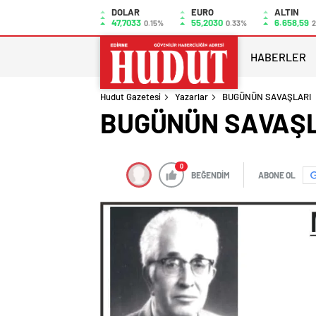
DOLAR
EURO
ALTIN
47,7033
55,2030
6.658,59
0.15%
0.33%
2
HABERLER
Hudut Gazetesi
Yazarlar
BUGÜNÜN SAVAŞLARI
BUGÜNÜN SAVAŞ
0
BEĞENDİM
ABONE OL