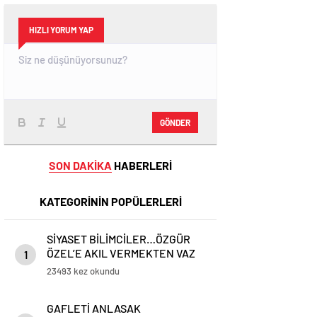
HIZLI YORUM YAP
GÖNDER
SON DAKİKA
HABERLERİ
KATEGORİNİN POPÜLERLERİ
SİYASET BİLİMCİLER…ÖZGÜR
ÖZEL’E AKIL VERMEKTEN VAZ
1
GEÇİN..
23493 kez okundu
GAFLETİ ANLASAK