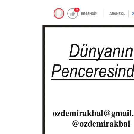
0
BEĞENDİM
ABONE OL