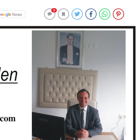
0
News