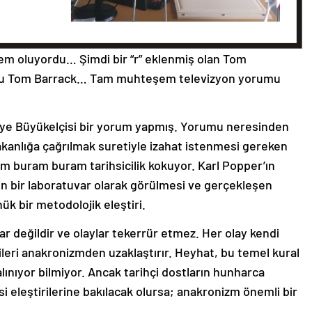
ndem oluyordu… Şimdi bir “r” eklenmiş olan Tom
 bu Tom Barrack… Tam muhteşem televizyon yorumu
iye Büyükelçisi bir yorum yapmış. Yorumu neresinden
Bakanlığa çağrılmak suretiyle izahat istenmesi gereken
m buram buram tarihsicilik kokuyor. Karl Popper’ın
in bir laboratuvar olarak görülmesi ve gerçekleşen
ük bir metodolojik eleştiri.
var değildir ve olaylar tekerrür etmez. Her olay kendi
çileri anakronizmden uzaklaştırır. Heyhat, bu temel kural
lınıyor bilmiyor. Ancak tarihçi dostların hunharca
esi eleştirilerine bakılacak olursa; anakronizm önemli bir