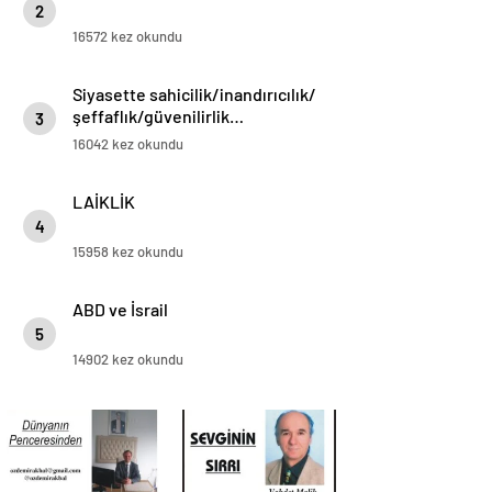
2
16572 kez okundu
Siyasette sahicilik/inandırıcılık/
şeffaflık/güvenilirlik…
3
16042 kez okundu
LAİKLİK
4
15958 kez okundu
ABD ve İsrail
5
14902 kez okundu