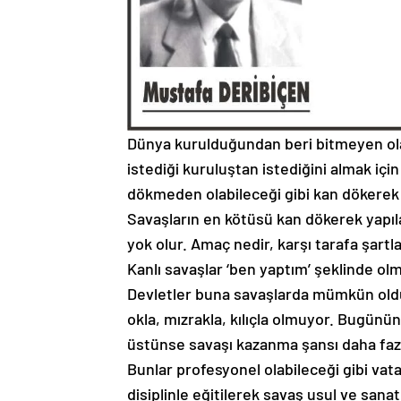
Dünya kurulduğundan beri bitmeyen ola
istediği kuruluştan istediğini almak içi
dökmeden olabileceği gibi kan dökerek d
Savaşların en kötüsü kan dökerek yapılan
yok olur. Amaç nedir, karşı tarafa şartla
Kanlı savaşlar ‘ben yaptım’ şeklinde olm
Devletler buna savaşlarda mümkün oldu
okla, mızrakla, kılıçla olmuyor. Bugünün
üstünse savaşı kazanma şansı daha fazla
Bunlar profesyonel olabileceği gibi vata
disiplinle eğitilerek savaş usul ve sana