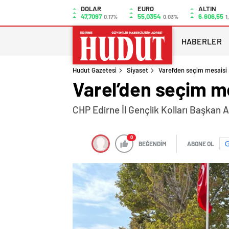
DOLAR
EURO
ALTIN
47,7097
55,0354
6.606,55
0.17%
0.03%
1
HABERLER
Hudut Gazetesi
Siyaset
Varel’den seçim mesaisi
Varel’den seçim m
CHP Edirne İl Gençlik Kolları Başkan A
0
BEĞENDİM
ABONE OL