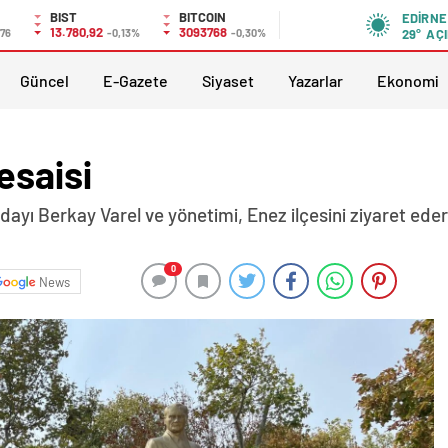
BIST
BITCOIN
EDIRNE
13.780,92
3093768
,76
-0,13%
-0,30%
29°
AÇI
Güncel
E-Gazete
Siyaset
Yazarlar
Ekonomi
esaisi
dayı Berkay Varel ve yönetimi, Enez ilçesini ziyaret ed
0
News