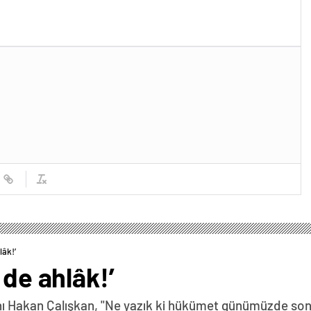
lâk!’
 de ahlâk!’
anı Hakan Çalışkan, "Ne yazık ki hükümet günümüzde so