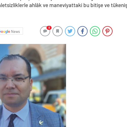
daletsizliklerle ahlâk ve maneviyattaki bu bitişe ve tüken
0
News