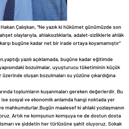
nı Hakan Çalışkan, “Ne yazık ki hükümet günümüzde son
et olaylarıyla, ahlaksızlıklarla, adalet-sizliklerle ahlâk
 karşı bugüne kadar net bir irade ortaya koyamamıştır”
an,yaptığı yazılı açıklamada, bugüne kadar eğitimde
ile yapısındaki bozulmalar, uyuşturucu tüketiminin küçük
er üzerinde oluşan bozulmaları su yüzüne çıkardığına
arında toplumların kuşanmaları gereken değerlerdir. Bu
 ise sosyal ve ekonomik anlamda hangi noktada yer
eye mahkumdurlar.Bugün maalesef ki ahlaki yozlaşmanın
iyoruz. Artık ne komşunun komşuya ne de dostun dosta
tismarı ve şiddetin her türlüsüne şahit oluyoruz. Sokak