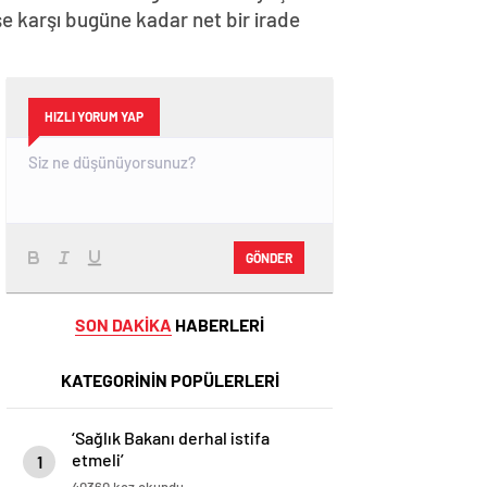
işe karşı bugüne kadar net bir irade
HIZLI YORUM YAP
GÖNDER
SON DAKİKA
HABERLERİ
KATEGORİNİN POPÜLERLERİ
‘Sağlık Bakanı derhal istifa
etmeli’
1
40360 kez okundu