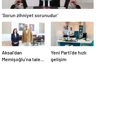
‘Sorun zihniyet sorunudur’
Aksal’dan
Yeni Parti’de hızlı
Memişoğlu’na talep
gelişim
ziyareti