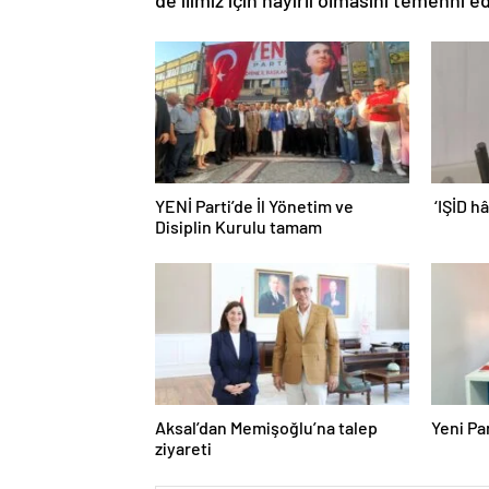
YENİ Parti’de İl Yönetim ve
‘IŞİD h
Disiplin Kurulu tamam
Aksal’dan Memişoğlu’na talep
Yeni Par
ziyareti