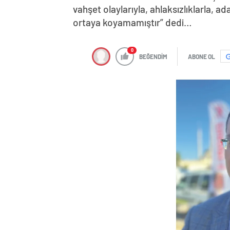
vahşet olaylarıyla, ahlaksızlıklarla, a
ortaya koyamamıştır” dedi…
0
BEĞENDİM
ABONE OL