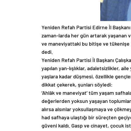
Yeniden Refah Partisi Edirne İl Başka
zaman-larda her gün artarak yaşanan vahş
ve maneviyattaki bu bitişe ve tükenişe
dedi.
Yeniden Refah Partisi İl Başkanı Çalışk
yapılan yan-lışlıklar, adaletsizlikler, a
yaşlara kadar düşmesi, özellikle gençl
dikkat çekerek, şunları söyledi:
‘Ahlâk ve maneviyat’ tüm yaşam safhal
değerlerden yoksun yaşayan toplumlar
alırsa alsınlar yoksullaşmaya ve çökm
had safhaya ulaştığı bir süreçten geç
güveni kaldı. Gasp ve cinayet, çocuk is