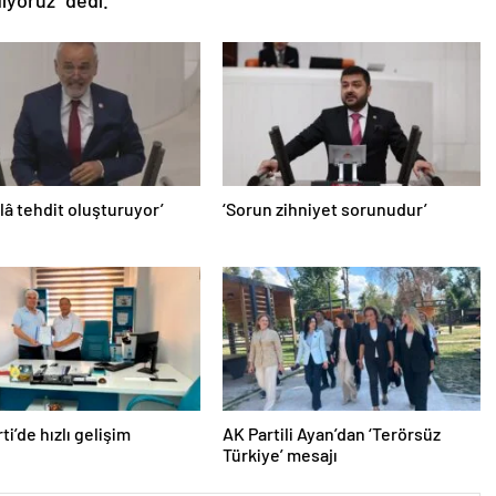
âlâ tehdit oluşturuyor’
‘Sorun zihniyet sorunudur’
ti’de hızlı gelişim
AK Partili Ayan’dan ‘Terörsüz
Türkiye’ mesajı