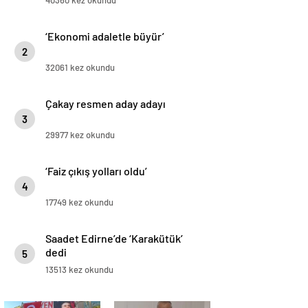
‘Ekonomi adaletle büyür’
2
32061 kez okundu
Çakay resmen aday adayı
3
29977 kez okundu
‘Faiz çıkış yolları oldu’
4
17749 kez okundu
Saadet Edirne’de ‘Karakütük’
dedi
5
13513 kez okundu