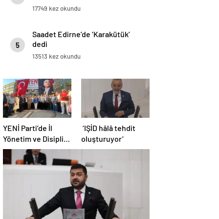
17749 kez okundu
Saadet Edirne’de ‘Karakütük’
dedi
5
13513 kez okundu
YENİ Parti’de İl
‘IŞİD hâlâ tehdit
Yönetim ve Disiplin
oluşturuyor’
Kurulu tamam