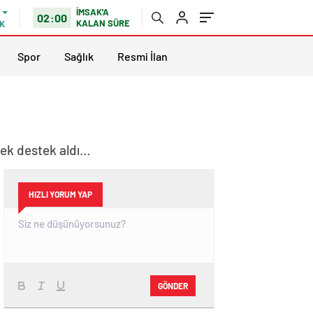
İMSAK'A
02:00
KALAN SÜRE
K
Spor
Sağlık
Resmi İlan
erek destek aldı…
HIZLI YORUM YAP
GÖNDER