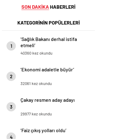
SON DAKİKA
HABERLERİ
KATEGORİNİN POPÜLERLERİ
‘Sağlık Bakanı derhal istifa
etmeli’
1
40360 kez okundu
‘Ekonomi adaletle büyür’
2
32061 kez okundu
Çakay resmen aday adayı
3
29977 kez okundu
‘Faiz çıkış yolları oldu’
4