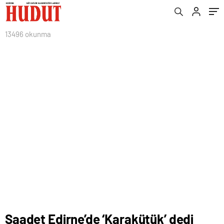
13496 okunma
Saadet Edirne’de ‘Karakütük’ dedi