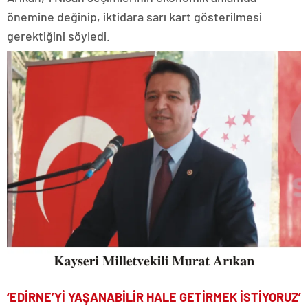
önemine değinip, iktidara sarı kart gösterilmesi
gerektiğini söyledi.
‘EDİRNE’Yİ YAŞANABİLİR HALE GETİRMEK İSTİYORUZ’