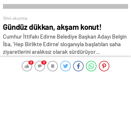
1944 okunma
Gündüz dükkan, akşam konut!
Cumhur İttifakı Edirne Belediye Başkan Adayı Belgin
İba, 'Hep Birlikte Edirne' sloganıyla başlatılan saha
ziyaretlerini aralıksız olarak sürdürüyor…
26 Ocak 2024 17:48
ABONE OL
News
0
0
0
0