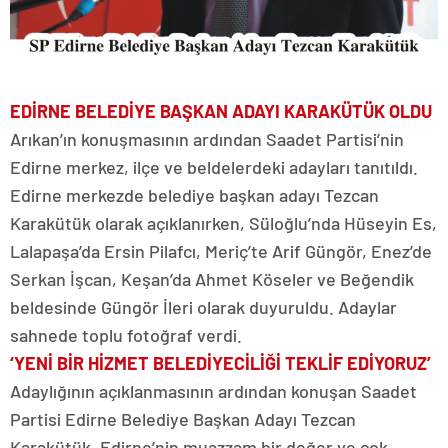
EDİRNE BELEDİYE BAŞKAN ADAYI KARAKÜTÜK OLDU
Arıkan’ın konuşmasının ardından Saadet Partisi’nin
Edirne merkez, ilçe ve beldelerdeki adayları tanıtıldı.
Edirne merkezde belediye başkan adayı Tezcan
Karakütük olarak açıklanırken, Süloğlu’nda Hüseyin Es,
Lalapaşa’da Ersin Pilafcı, Meriç’te Arif Güngör, Enez’de
Serkan İşcan, Keşan’da Ahmet Köseler ve Beğendik
beldesinde Güngör İleri olarak duyuruldu. Adaylar
sahnede toplu fotoğraf verdi.
‘YENİ BİR HİZMET BELEDİYECİLİĞİ TEKLİF EDİYORUZ’
Adaylığının açıklanmasının ardından konuşan Saadet
Partisi Edirne Belediye Başkan Adayı Tezcan
Karakütük, Edirne’nin muazzam bir değer ve çok