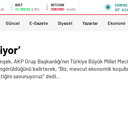
BIST
BITCOIN
EDIRNE
13.798,82
3061060
,20
0,70%
-0,40%
33°
AÇI
Güncel
E-Gazete
Siyaset
Yazarlar
Ekonomi
iyor’
mşek, AKP Grup Başkanlığı'nın Türkiye Büyük Millet Mecl
öngörüldüğünü belirterek, “Biz, mevcut ekonomik koşull
ktiğini savunuyoruz” dedi…