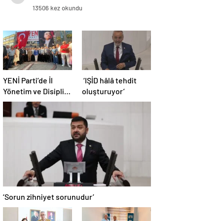
13506 kez okundu
YENİ Parti’de İl
‘IŞİD hâlâ tehdit
Yönetim ve Disiplin
oluşturuyor’
Kurulu tamam
‘Sorun zihniyet sorunudur’