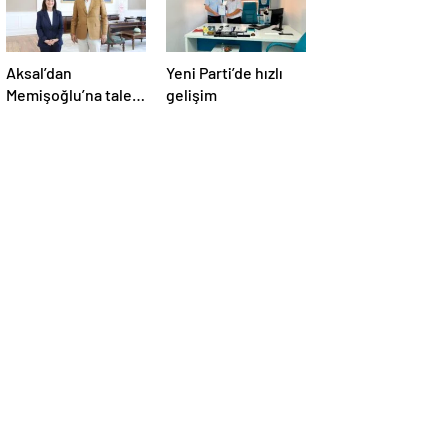
Aksal’dan
Yeni Parti’de hızlı
Memişoğlu’na talep
gelişim
ziyareti