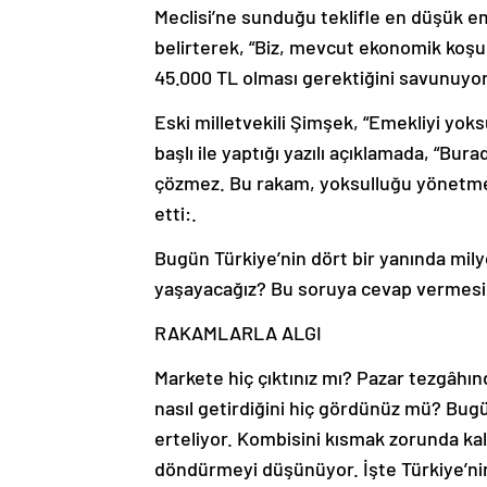
Meclisi’ne sunduğu teklifle en düşük e
belirterek, “Biz, mevcut ekonomik koşul
45.000 TL olması gerektiğini savunuyor
Eski milletvekili Şimşek, “Emekliyi yo
başlı ile yaptığı yazılı açıklamada, “B
çözmez. Bu rakam, yoksulluğu yönetme a
etti:.
Bugün Türkiye’nin dört bir yanında mil
yaşayacağız? Bu soruya cevap vermesi 
RAKAMLARLA ALGI
Markete hiç çıktınız mı? Pazar tezgâhınd
nasıl getirdiğini hiç gördünüz mü? Bugü
erteliyor. Kombisini kısmak zorunda kal
döndürmeyi düşünüyor. İşte Türkiye’ni