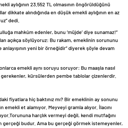
mekli aylığının 23.552 TL olmasının öngörüldüğünü
lar dikkate alındığında en düşük emekli aylığının en az
uz” dedi.
ksulluğa mahkûm edenler, bunu ‘müjde’ diye sunamaz!”
uradan açıkça söylüyoruz: Bu rakam, emeklinin sorununu
nlayışının yeni bir örneğidir” diyerek şöyle devam
yonlarca emekli aynı soruyu soruyor: Bu maaşla nasıl
gerekenler, kürsülerden pembe tablolar çizenlerdir.
aki fiyatlara hiç baktınız mı? Bir emeklinin ay sonunu
n emekli et alamıyor. Meyveyi gramla alıyor. İlacını
ıyor.Torununa harçlık vermeyi değil, kendi mutfağını
n gerçeği budur. Ama bu gerçeği görmek istemeyenler,