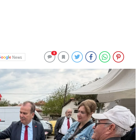
0
News