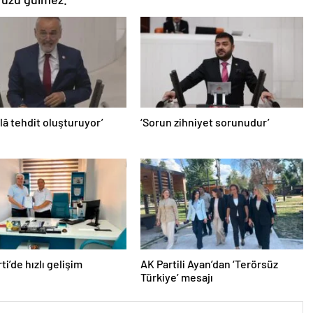
âlâ tehdit oluşturuyor’
‘Sorun zihniyet sorunudur’
ti’de hızlı gelişim
AK Partili Ayan’dan ‘Terörsüz
Türkiye’ mesajı