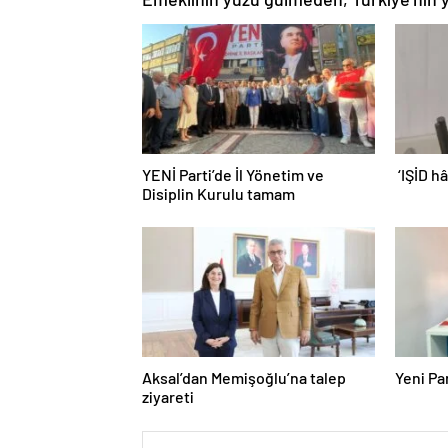
YENİ Parti’de İl Yönetim ve
‘IŞİD h
Disiplin Kurulu tamam
Aksal’dan Memişoğlu’na talep
Yeni Par
ziyareti