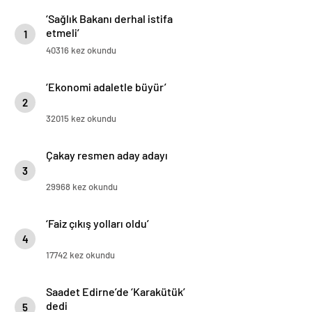
‘Sağlık Bakanı derhal istifa
etmeli’
1
40316 kez okundu
‘Ekonomi adaletle büyür’
2
32015 kez okundu
Çakay resmen aday adayı
3
29968 kez okundu
‘Faiz çıkış yolları oldu’
4
17742 kez okundu
Saadet Edirne’de ‘Karakütük’
dedi
5