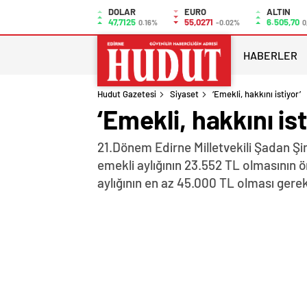
DOLAR
EURO
ALTIN
47,7125
55,0271
6.505,70
0.16%
-0.02%
0
HABERLER
Hudut Gazetesi
Siyaset
‘Emekli, hakkını istiyor’
‘Emekli, hakkını ist
21.Dönem Edirne Milletvekili Şadan Şi
emekli aylığının 23.552 TL olmasının 
aylığının en az 45.000 TL olması gere