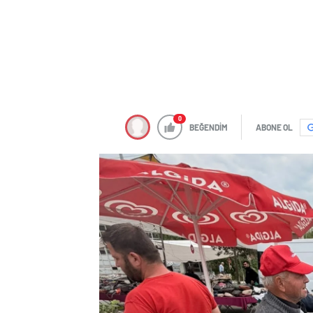
0
BEĞENDİM
ABONE OL