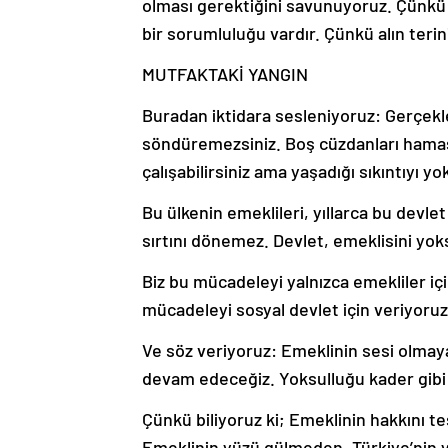
olması gerektiğini savunuyoruz. Çünkü 
bir sorumluluğu vardır. Çünkü alın terinin
MUTFAKTAKİ YANGIN
Buradan iktidara sesleniyoruz: Gerçekl
söndüremezsiniz. Boş cüzdanları hamas
çalışabilirsiniz ama yaşadığı sıkıntıyı y
Bu ülkenin emeklileri, yıllarca bu devlet
sırtını dönemez. Devlet, emeklisini yo
Biz bu mücadeleyi yalnızca emekliler iç
mücadeleyi sosyal devlet için veriyoruz.
Ve söz veriyoruz: Emeklinin sesi olma
devam edeceğiz. Yoksulluğu kader gibi
Çünkü biliyoruz ki; Emeklinin hakkını te
Emeklinin yüzü gülmeden, Türkiye’nin 