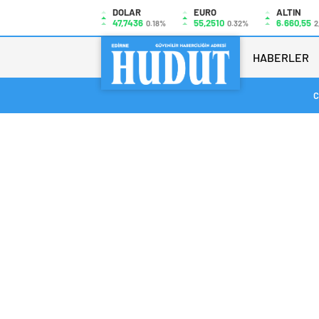
DOLAR
EURO
ALTIN
47,7436
55,2510
6.660,55
0.18%
0.32%
2
HABERLER
C