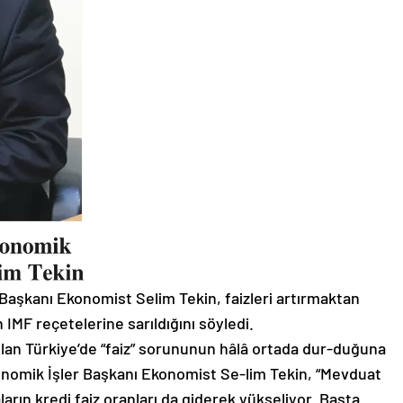
 Başkanı Ekonomist Selim Tekin, faizleri artırmaktan
 IMF reçetelerine sarıldığını söyledi.
ulan Türkiye’de “faiz” sorununun hâlâ ortada dur-duğuna
konomik İşler Başkanı Ekonomist Se-lim Tekin, “Mevduat
ların kredi faiz oranları da giderek yükseliyor. Başta