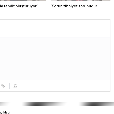
âlâ tehdit oluşturuyor’
‘Sorun zihniyet sorunudur’
açıkladı