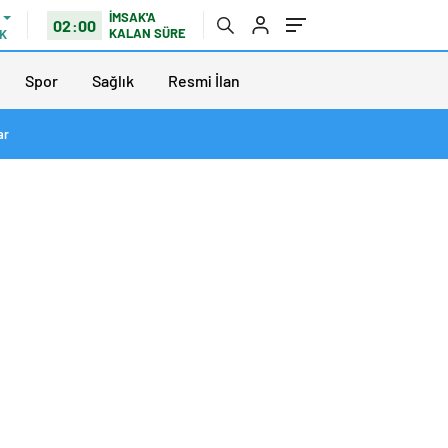
İMSAK'A
02:00
KALAN SÜRE
K
Spor
Sağlık
Resmi İlan
ar