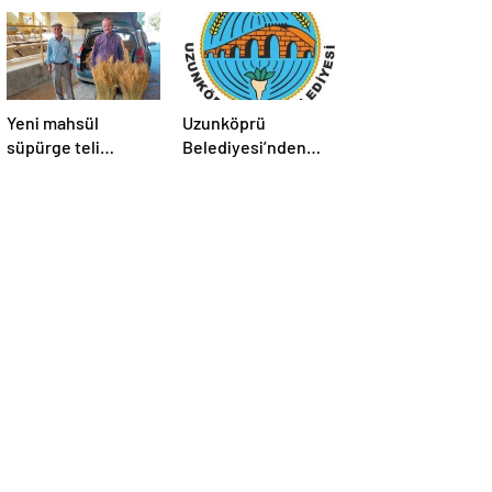
Yeni mahsül
Uzunköprü
süpürge teli
Belediyesi’nden
Borsa’da
kiralık işyerleri ve
tarım arazisi