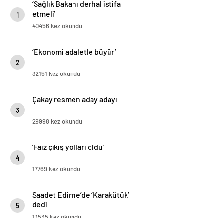
‘Sağlık Bakanı derhal istifa
etmeli’
1
40456 kez okundu
‘Ekonomi adaletle büyür’
2
32151 kez okundu
Çakay resmen aday adayı
3
29998 kez okundu
‘Faiz çıkış yolları oldu’
4
17769 kez okundu
Saadet Edirne’de ‘Karakütük’
dedi
5
13535 kez okundu