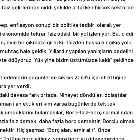
 faiz gelirlerinde ciddi şekilde artarken birçok sektörde
ebep, enflasyon sonuç’ bir politika tedbiri olarak yer
i ekonomide tekrar faiz odaklı bir yol izleniyor. Bu, ciddi
e, öyle bir çıkmaza girdi ki; faizden başka bir çıkış yolu
uhtaç hale geldik. Yıllardır yapılan yanlışların bedelini
rlikte ödüyoruz. Yük yine bizim üstümüzde kaldı” şeklinde
et edenlerin bugünlerde sık sık 2053’ü işaret ettiğine
ra yer verdi:
ndaki devasa fark ortada. Nihayet döndüler, dolaştılar
üşman ilan ettikleri kim varsa bugünlerde tek tek
ncak umduklarını bulamadılar. Borç-faiz-borç sarmalından
fazla faiz demek, daha fazla borç demektir. Borçlu olmak
ir. Hiç şaşmaz, ‘Borç alan, emir alır’. Önce
rç üstüne borç aldınız, sonra borçları ödeyemeyince