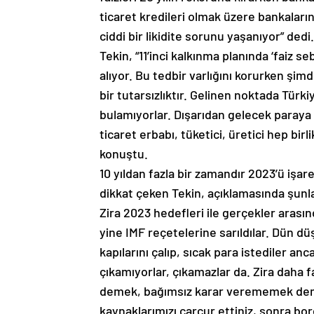
ticaret kredileri olmak üzere bankaların
ciddi bir likidite sorunu yaşanıyor” dedi.
Tekin, “11’inci kalkınma planında ‘faiz s
alıyor. Bu tedbir varlığını korurken şimd
bir tutarsızlıktır. Gelinen noktada Türkiy
bulamıyorlar. Dışarıdan gelecek paraya m
ticaret erbabı, tüketici, üretici hep bi
konuştu.
10 yıldan fazla bir zamandır 2023’ü işar
dikkat çeken Tekin, açıklamasında şunla
Zira 2023 hedefleri ile gerçekler arası
yine IMF reçetelerine sarıldılar. Dün d
kapılarını çalıp, sıcak para istediler a
çıkamıyorlar, çıkamazlar da. Zira daha 
demek, bağımsız karar verememek demekt
kaynaklarımızı çarçur ettiniz, sonra bo