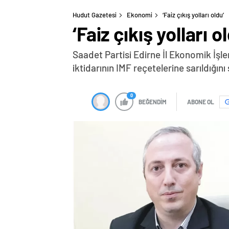
Hudut Gazetesi
Ekonomi
‘Faiz çıkış yolları oldu’
‘Faiz çıkış yolları o
Saadet Partisi Edirne İl Ekonomik İşl
iktidarının IMF reçetelerine sarıldığını 
0
BEĞENDİM
ABONE OL