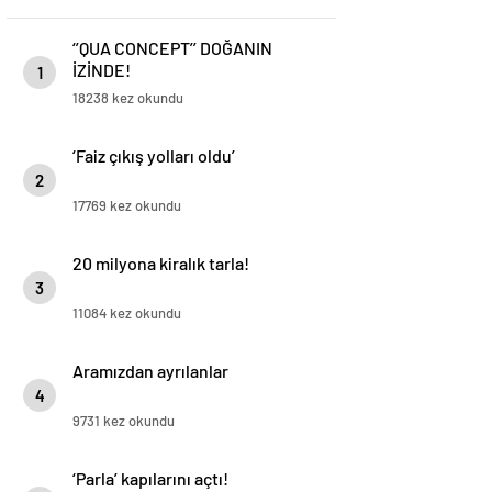
‘’QUA CONCEPT’’ DOĞANIN
İZİNDE!
1
18238 kez okundu
‘Faiz çıkış yolları oldu’
2
17769 kez okundu
20 milyona kiralık tarla!
3
11084 kez okundu
Aramızdan ayrılanlar
4
9731 kez okundu
‘Parla’ kapılarını açtı!