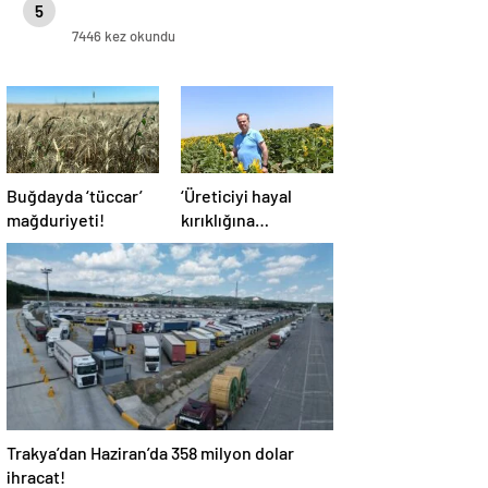
5
7446 kez okundu
Buğdayda ‘tüccar’
‘Üreticiyi hayal
mağduriyeti!
kırıklığına
uğratmayın’
Trakya’dan Haziran’da 358 milyon dolar
ihracat!