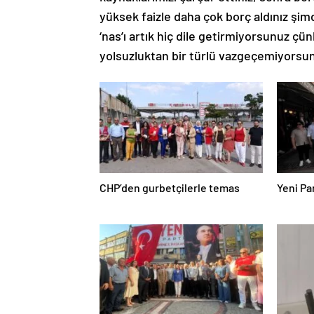
yüksek faizle daha çok borç aldınız şimd
‘nas’ı artık hiç dile getirmiyorsunuz ç
yolsuzluktan bir türlü vazgeçemiyorsun
CHP’den gurbetçilerle temas
Yeni Pa