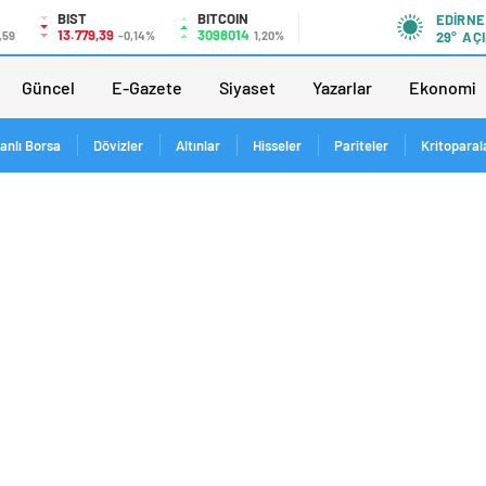
BIST
BITCOIN
EDIRNE
13.779,39
3098014
,59
-0,14%
1,20%
29°
AÇI
Güncel
E-Gazete
Siyaset
Yazarlar
Ekonomi
anlı Borsa
Dövizler
Altınlar
Hisseler
Pariteler
Kritoparal