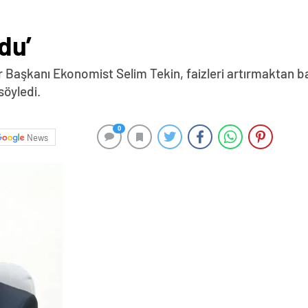
ldu’
er Başkanı Ekonomist Selim Tekin, faizleri artırmaktan 
söyledi.
0
News