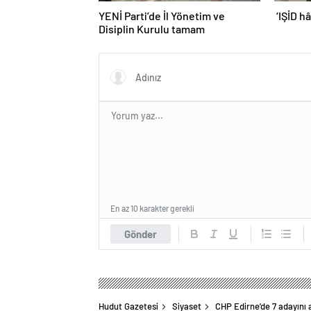
YENİ Parti’de İl Yönetim ve
‘IŞİD h
Disiplin Kurulu tamam
En az 10 karakter gerekli
Gönder
Hudut Gazetesi
Siyaset
CHP Edirne’de 7 adayını 