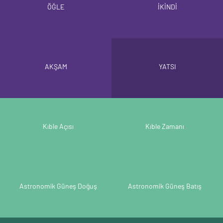
ÖĞLE
İKİNDİ
AKŞAM
YATSI
Kıble Açısı
Kıble Zamanı
Astronomik Güneş Doğuş
Astronomik Güneş Batış