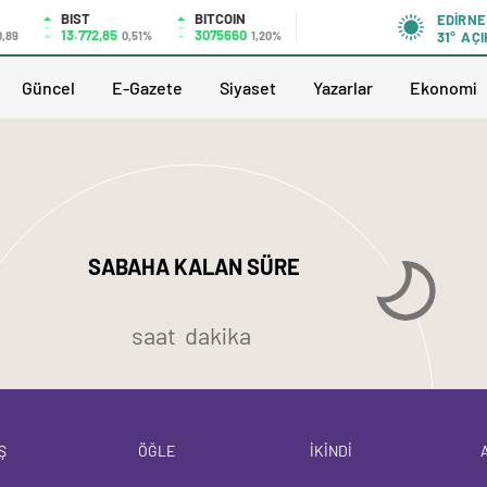
BIST
BITCOIN
EDIRNE
13.772,85
3075660
0,89
0,51%
1,20%
31°
AÇI
Güncel
E-Gazete
Siyaset
Yazarlar
Ekonomi
SABAHA KALAN SÜRE
saat
dakika
Ş
ÖĞLE
İKİNDİ