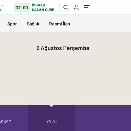
İMSAK'A
02:00
KALAN SÜRE
K
Spor
Sağlık
Resmi İlan
6 Ağustos Perşembe
AKŞAM
YATSI