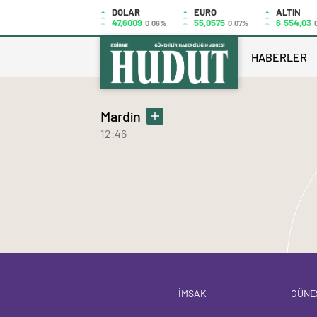
DOLAR
EURO
ALTIN
47,6009
55,0575
6.554,03
0.06%
0.07%
HABERLER
Mardin
12:46
İMSAK
GÜNE