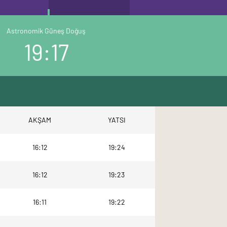
Astronomik Güneş Doğuş
19:17
AKŞAM
YATSI
16:12
19:24
16:12
19:23
16:11
19:22