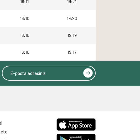
16:11
19:21
16:10
19:20
16:10
19:19
16:10
19:17
el
zete