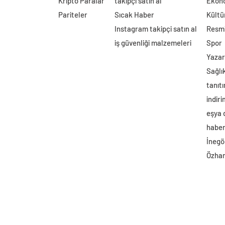
Kripto Paralar
takipçi satın al
Ekon
Pariteler
Sıcak Haber
Kültü
Instagram takipçi satın al
Resmi
iş güvenliği malzemeleri
Spor
Yazar
Sağlı
tanıtı
indir
eşya
haber 
İnegö
Özhan