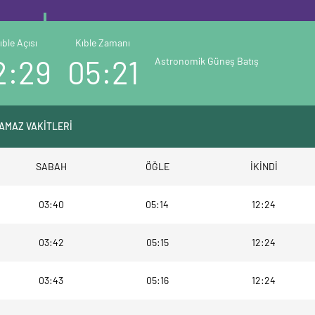
ıble Açısı
Kıble Zamanı
2:29
05:21
Astronomik Güneş Batış
NAMAZ VAKİTLERİ
SABAH
ÖĞLE
İKİNDİ
03:40
05:14
12:24
03:42
05:15
12:24
03:43
05:16
12:24