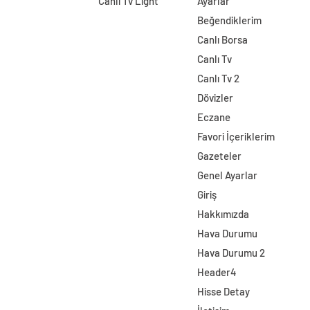
Canlı Tv Light
Ayarlar
Beğendiklerim
Canlı Borsa
Canlı Tv
Canlı Tv 2
Dövizler
Eczane
Favori İçeriklerim
Gazeteler
Genel Ayarlar
Giriş
Hakkımızda
Hava Durumu
Hava Durumu 2
Header4
Hisse Detay