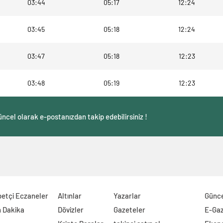
03:44
05:17
12:24
03:45
05:18
12:24
03:47
05:18
12:23
03:48
05:19
12:23
ncel olarak e-postanızdan takip edebilirsiniz !
etçi Eczaneler
Altınlar
Yazarlar
Günc
 Dakika
Dövizler
Gazeteler
E-Ga