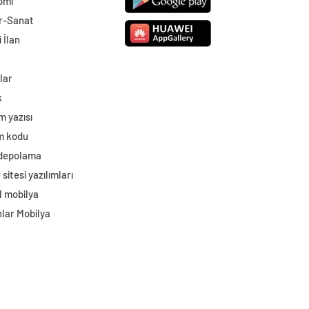
omi
r-Sanat
 İlan
lar
k
m yazısı
im kodu
 depolama
sitesi yazılımları
l mobilya
lar Mobilya