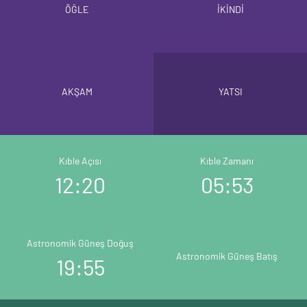
ÖĞLE
İKİNDİ
AKŞAM
YATSI
Kıble Açısı
Kıble Zamanı
12:20
05:53
Astronomik Güneş Doğuş
Astronomik Güneş Batış
19:55