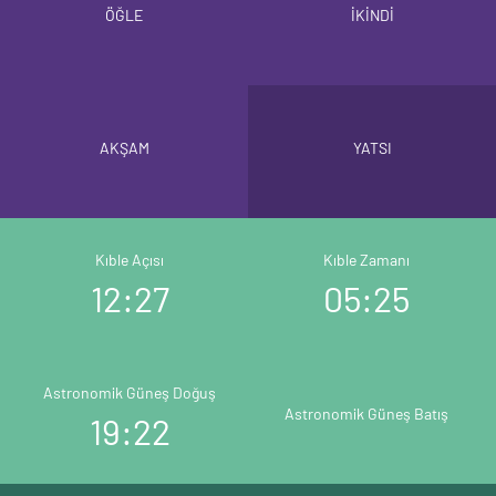
ÖĞLE
İKİNDİ
AKŞAM
YATSI
Kıble Açısı
Kıble Zamanı
12:27
05:25
Astronomik Güneş Doğuş
Astronomik Güneş Batış
19:22