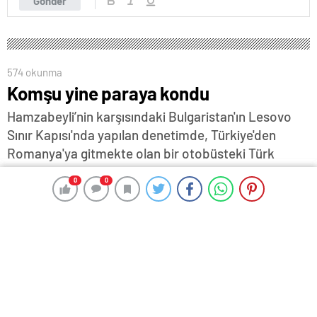
Gönder
574 okunma
Komşu yine paraya kondu
Hamzabeyli’nin karşısındaki Bulgaristan'ın Lesovo
Sınır Kapısı'nda yapılan denetimde, Türkiye'den
Romanya'ya gitmekte olan bir otobüsteki Türk
vatandaşının üzerinde beyan edilmemiş 150 bin euro
0
0
0
0
ele geçirildi…
8 Temmuz 2026 16:52
ABONE OL
News