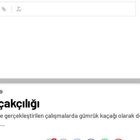
ğı
akçılığı
gerçekleştirilen çalışmalarda gümrük kaçağı olarak değ
i…