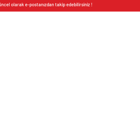
ncel olarak e-postanızdan takip edebilirsiniz !
etçi Eczaneler
Altınlar
Yazarlar
Günc
 Dakika
Dövizler
Gazeteler
E-Ga
Kripto Paralar
takipçi satın al
Ekon
Pariteler
Sıcak Haber
Kültü
Instagram takipçi satın al
Resmi
iş güvenliği malzemeleri
Spor
Yazar
Sağlı
tanıtı
indir