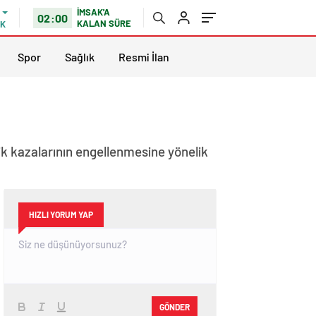
İMSAK'A
02:00
KALAN SÜRE
IK
Spor
Sağlık
Resmi İlan
k kazalarının engellenmesine yönelik
HIZLI YORUM YAP
GÖNDER