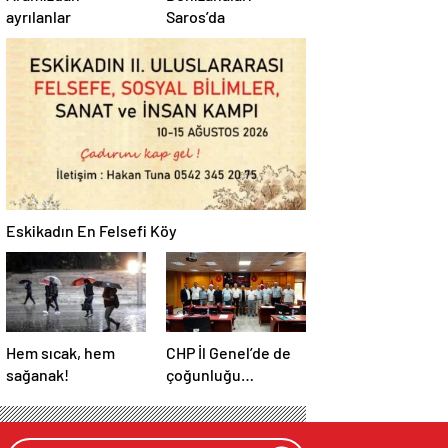
ayrılanlar
Saros’da
Eskikadın En Felsefi Köy
Hem sıcak, hem
CHP İl Genel’de de
sağanak!
çoğunluğu
kaybetti!