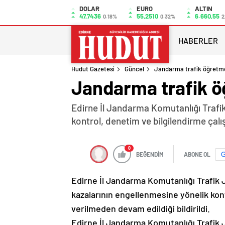
DOLAR
EURO
ALTIN
47,7436
55,2510
6.660,55
0.18%
0.32%
2
HABERLER
Hudut Gazetesi
Güncel
Jandarma trafik öğretm
Jandarma trafik 
Edirne İl Jandarma Komutanlığı Trafik
kontrol, denetim ve bilgilendirme çalı
0
BEĞENDİM
ABONE OL
Edirne İl Jandarma Komutanlığı Trafik 
kazalarının engellenmesine yönelik kont
verilmeden devam edildiği bildirildi.
Edirne İl Jandarma Komutanlığı Trafik 