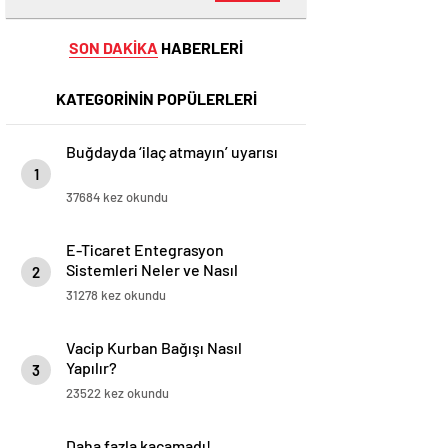
SON DAKİKA
HABERLERİ
KATEGORİNİN POPÜLERLERİ
Buğdayda ‘ilaç atmayın’ uyarısı
1
37684 kez okundu
E-Ticaret Entegrasyon
Sistemleri Neler ve Nasıl
2
Yapılır?
31278 kez okundu
Vacip Kurban Bağışı Nasıl
Yapılır?
3
23522 kez okundu
Daha fazla kaçamadı!