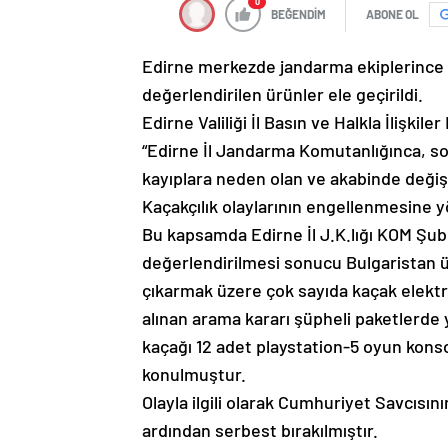
0
BEĞENDİM
ABONE OL
Edirne merkezde jandarma ekiplerince 
değerlendirilen ürünler ele geçirildi.
Edirne Valiliği İl Basın ve Halkla İlişki
“Edirne İl Jandarma Komutanlığınca, so
kayıplara neden olan ve akabinde değişik
Kaçakçılık olaylarının engellenmesine 
Bu kapsamda Edirne İl J.K.lığı KOM Şube
değerlendirilmesi sonucu Bulgaristan ül
çıkarmak üzere çok sayıda kaçak elektr
alınan arama kararı şüpheli paketlerde
kaçağı 12 adet playstation-5 oyun konso
konulmuştur.
Olayla ilgili olarak Cumhuriyet Savcısını
ardından serbest bırakılmıştır.