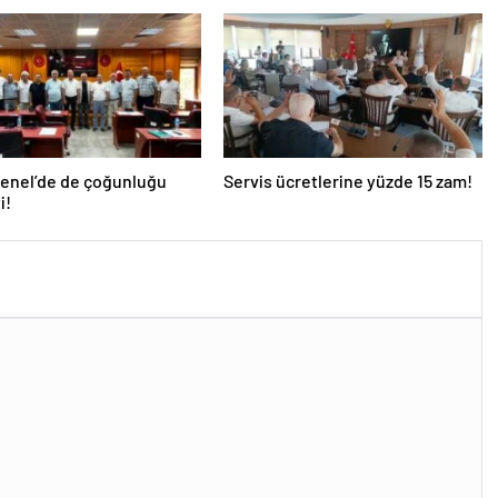
Genel’de de çoğunluğu
Servis ücretlerine yüzde 15 zam!
i!