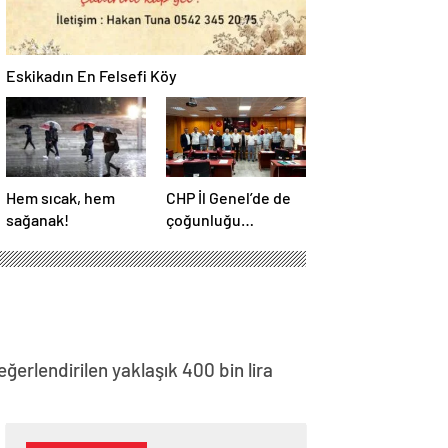
Eskikadın En Felsefi Köy
Hem sıcak, hem
CHP İl Genel’de de
sağanak!
çoğunluğu
kaybetti!
erlendirilen yaklaşık 400 bin lira