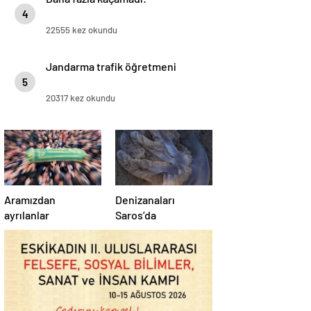
4
22555 kez okundu
Jandarma trafik öğretmeni
5
20317 kez okundu
Aramızdan
Denizanaları
ayrılanlar
Saros’da