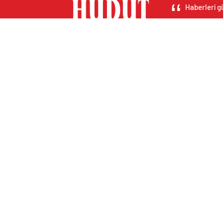
Haberleri gü
Hava Durumu Light
Altınlar
Nöb
Yol Durumu Light
AMP
Son
Canlı Tv Light
Ayarlar
Beğendiklerim
Canlı Borsa
Canlı Tv
Canlı Tv 2
Dövizler
Eczane
Favori İçeriklerim