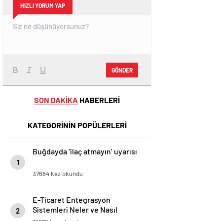
HIZLI YORUM YAP
GÖNDER
SON DAKİKA
HABERLERİ
KATEGORİNİN POPÜLERLERİ
Buğdayda ‘ilaç atmayın’ uyarısı
1
37684 kez okundu
E-Ticaret Entegrasyon
Sistemleri Neler ve Nasıl
2
Yapılır?