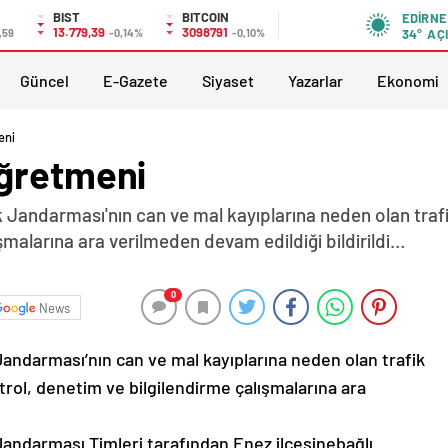
BIST
BITCOIN
EDIRNE
13.779,39
3098791
,59
-0,14%
-0,10%
34°
AÇ
Güncel
E-Gazete
Siyaset
Yazarlar
Ekonomi
eni
öğretmeni
 Jandarması'nın can ve mal kayıplarına neden olan trafi
şmalarına ara verilmeden devam edildiği bildirildi…
0
News
Jandarması’nın can ve mal kayıplarına neden olan trafik
rol, denetim ve bilgilendirme çalışmalarına ara
Jandarması Timleri tarafından Enez ilçesinebağlı