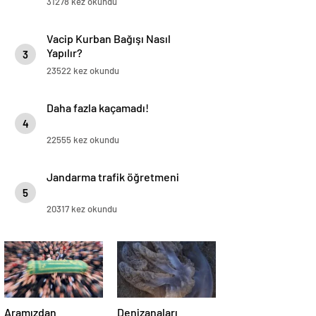
31278 kez okundu
Vacip Kurban Bağışı Nasıl
Yapılır?
3
23522 kez okundu
Daha fazla kaçamadı!
4
22555 kez okundu
Jandarma trafik öğretmeni
5
20317 kez okundu
Aramızdan
Denizanaları