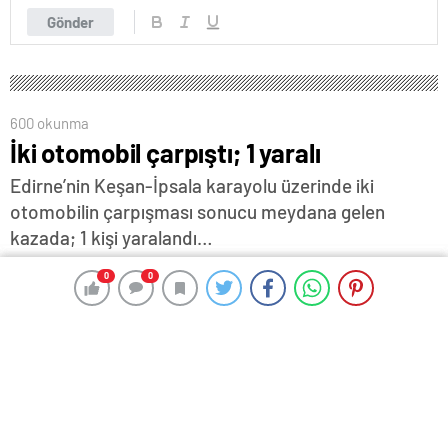
Gönder
600 okunma
İki otomobil çarpıştı; 1 yaralı
Edirne’nin Keşan-İpsala karayolu üzerinde iki
otomobilin çarpışması sonucu meydana gelen
kazada; 1 kişi yaralandı…
8 Temmuz 2026 16:56
ABONE OL
News
0
0
0
0