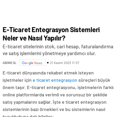
E-Ticaret Entegrasyon Sistemleri
Neler ve Nasıl Yapılır?
E-ticaret sitelerinin stok, cari hesap, faturalandırma
ve satış işlemlerini yönetmeye yardımcı olur.
21 Kasım 2023 11:57
ABONE OL
News
E-ticaret dünyasında rekabet etmek isteyen
işletmeler için
e ticaret entegrasyon
süreçleri büyük
önem taşır. E-ticaret entegrasyonu, işletmelerin farklı
online platformlarda verimli ve sorunsuz bir şekilde
satış yapmalarını sağlar. İşte e ticaret entegrasyon
sistemlerinin bazı örnekleri ve bu sistemlerin nasıl
kurulduğuna dair bilgiler: