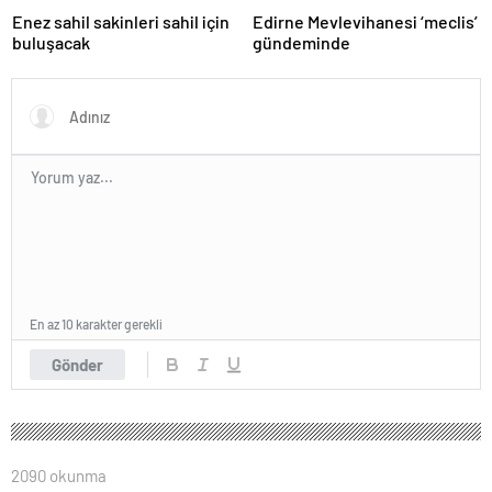
Enez sahil sakinleri sahil için
Edirne Mevlevihanesi ‘meclis’
buluşacak
gündeminde
En az 10 karakter gerekli
Gönder
2090 okunma