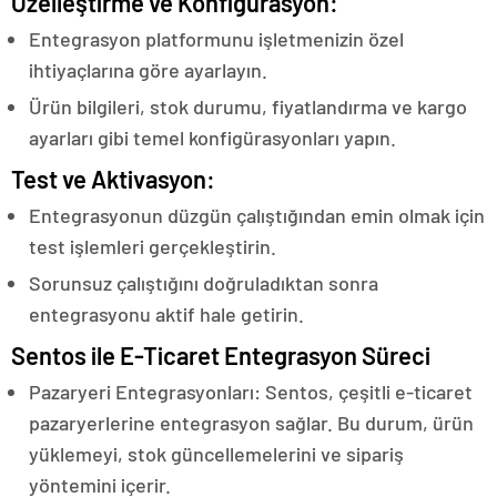
Özelleştirme ve Konfigürasyon:
Entegrasyon platformunu işletmenizin özel
ihtiyaçlarına göre ayarlayın.
Ürün bilgileri, stok durumu, fiyatlandırma ve kargo
ayarları gibi temel konfigürasyonları yapın.
Test ve Aktivasyon:
Entegrasyonun düzgün çalıştığından emin olmak için
test işlemleri gerçekleştirin.
Sorunsuz çalıştığını doğruladıktan sonra
entegrasyonu aktif hale getirin.
Sentos ile E-Ticaret Entegrasyon Süreci
Pazaryeri Entegrasyonları: Sentos, çeşitli e-ticaret
pazaryerlerine entegrasyon sağlar. Bu durum, ürün
yüklemeyi, stok güncellemelerini ve sipariş
yöntemini içerir.