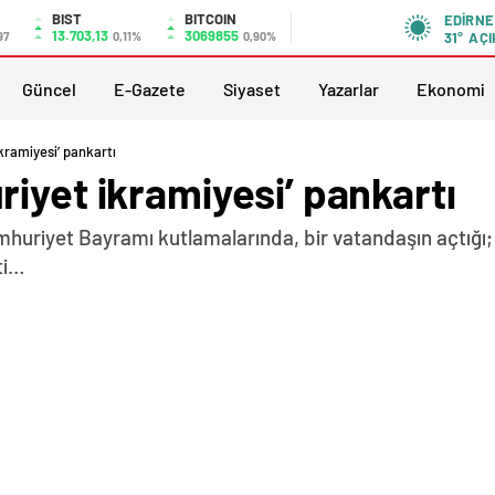
BIST
BITCOIN
EDIRNE
13.703,13
3069855
97
0,11%
0,90%
31°
AÇI
Güncel
E-Gazete
Siyaset
Yazarlar
Ekonomi
kramiyesi’ pankartı
iyet ikramiyesi’ pankartı
mhuriyet Bayramı kutlamalarında, bir vatandaşın açtığı;
ti…