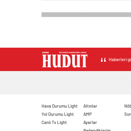
Haberleri gü
Hava Durumu Light
Altınlar
Nöb
Yol Durumu Light
AMP
Son
Canlı Tv Light
Ayarlar
Beğendiklerim