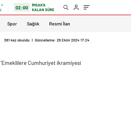
İMSAK'A
02:00
KALAN SÜRE
K
Spor
Sağlık
Resmi İlan
381 kez okundu
|
Güncelleme: 29 Ekim 2024 17:24
 'Emeklilere Cumhuriyet ikramiyesi