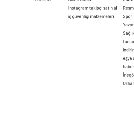
Instagram takipçi satın al
Resmi
iş güvenliği malzemeleri
Spor
Yazar
Sağlı
tanıtı
indir
eşya
haber 
İnegö
Özhan