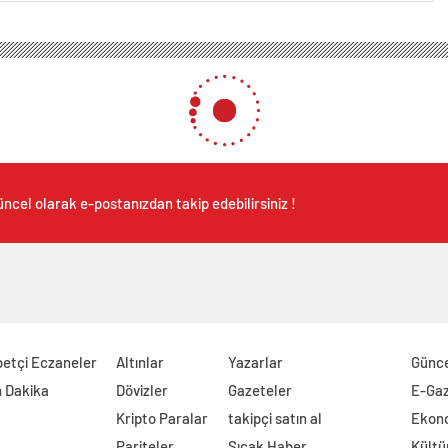
ncel olarak e-postanızdan takip edebilirsiniz !
etçi Eczaneler
Altınlar
Yazarlar
Günc
 Dakika
Dövizler
Gazeteler
E-Ga
Kripto Paralar
takipçi satın al
Ekon
Pariteler
Sıcak Haber
Kültü