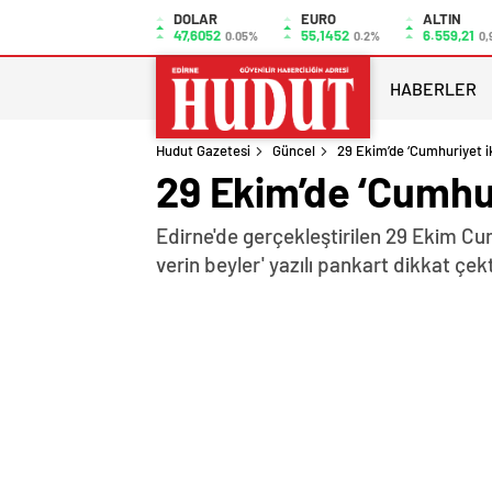
DOLAR
EURO
ALTIN
47,6052
55,1452
6.559,21
0.05%
0.2%
0,
HABERLER
Hudut Gazetesi
Güncel
29 Ekim’de ‘Cumhuriyet i
29 Ekim’de ‘Cumhur
Edirne'de gerçekleştirilen 29 Ekim Cu
verin beyler' yazılı pankart dikkat çek