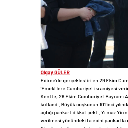
Olgay GÜLER
Edirne’de gerçekleştirilen 29 Ekim Cum
‘Emeklilere Cumhuriyet ikramiyesi verin 
Kentte, 29 Ekim Cumhuriyet Bayramı Ata
kutlandı. Büyük coşkunun 101’inci yılınd
açtığı pankart dikkat çekti. Yılmaz Yir
verilmesi yönündeki talebini pankartla d