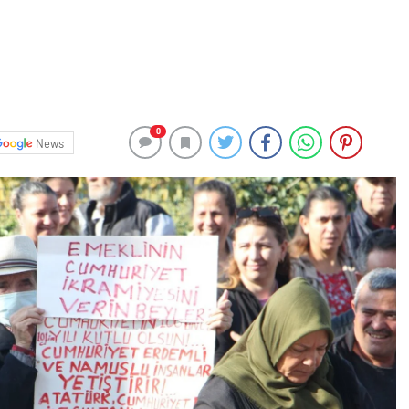
0
News