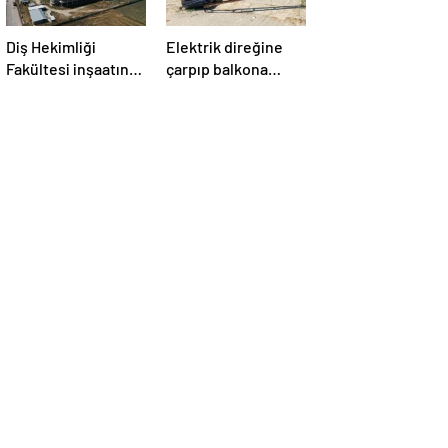
Diş Hekimliği
Elektrik direğine
Fakültesi inşaatında
çarpıp balkona
pürüz!
girdi!