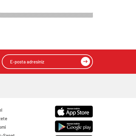
el
zete
omi
r-Sanat