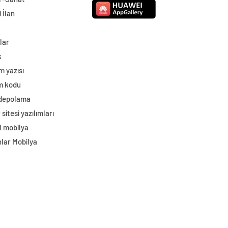
 İlan
lar
k
m yazısı
im kodu
 depolama
sitesi yazılımları
l mobilya
lar Mobilya