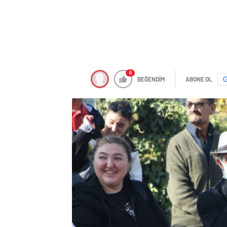
0
BEĞENDİM
ABONE OL