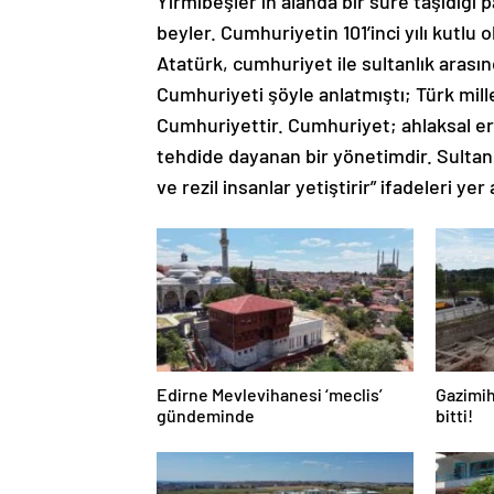
Yirmibeşler’in alanda bir süre taşıdığı
beyler. Cumhuriyetin 101’inci yılı kutlu
Atatürk, cumhuriyet ile sultanlık arasınd
Cumhuriyeti şöyle anlatmıştı; Türk mil
Cumhuriyettir. Cumhuriyet; ahlaksal er
tehdide dayanan bir yönetimdir. Sultanlı
ve rezil insanlar yetiştirir” ifadeleri yer 
Edirne Mevlevihanesi ‘meclis’
Gazimih
gündeminde
bitti!