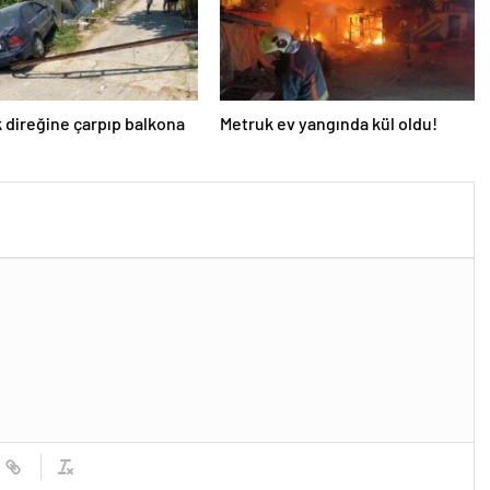
k direğine çarpıp balkona
Metruk ev yangında kül oldu!