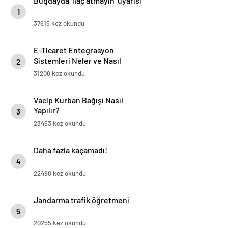
Buğdayda ‘ilaç atmayın’ uyarısı
1
37615 kez okundu
E-Ticaret Entegrasyon
Sistemleri Neler ve Nasıl
2
Yapılır?
31208 kez okundu
Vacip Kurban Bağışı Nasıl
Yapılır?
3
23463 kez okundu
Daha fazla kaçamadı!
4
22498 kez okundu
Jandarma trafik öğretmeni
5
20255 kez okundu