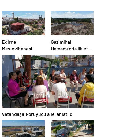
Edirne
Gazimihal
Mevlevihanesi
Hamamı’nda ilk etap
‘meclis’
bitti!
gündeminde
Vatandaşa ‘koruyucu aile’ anlatıldı