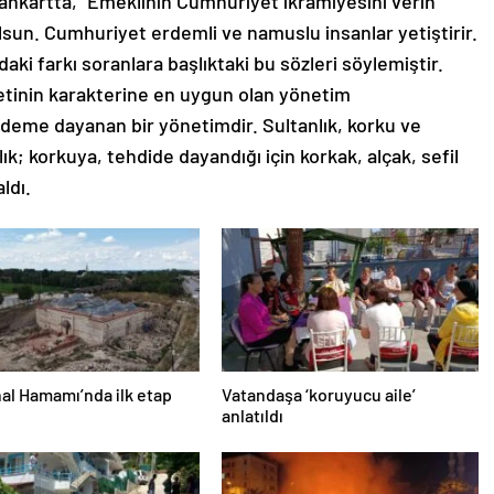
 pankartta, “Emeklinin Cumhuriyet ikramiyesini verin
 olsun. Cumhuriyet erdemli ve namuslu insanlar yetiştirir.
aki farkı soranlara başlıktaki bu sözleri söylemiştir.
letinin karakterine en uygun olan yönetim
deme dayanan bir yönetimdir. Sultanlık, korku ve
k; korkuya, tehdide dayandığı için korkak, alçak, sefil
aldı.
al Hamamı’nda ilk etap
Vatandaşa ‘koruyucu aile’
anlatıldı