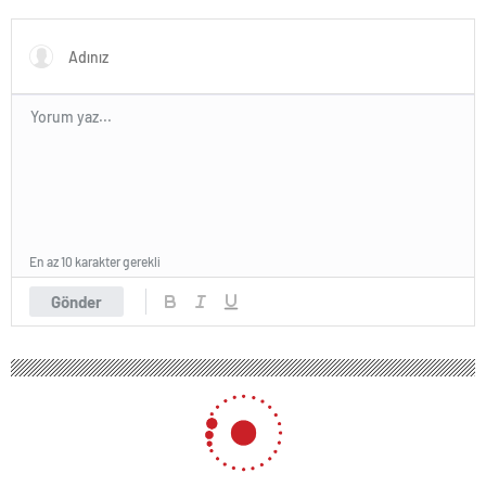
En az 10 karakter gerekli
Gönder
421 okunma
SAVAŞLAR NİYE?
23 Ağustos 2024 11:35
ABONE OL
News