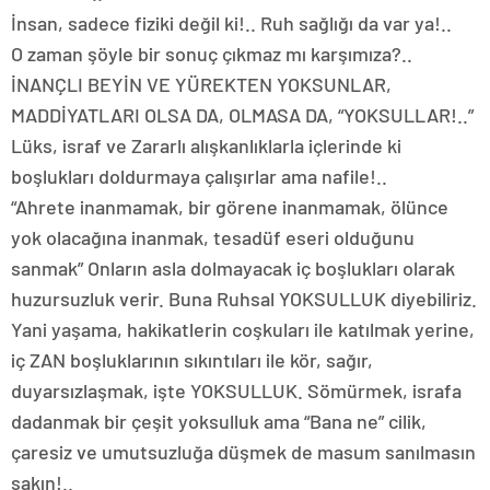
İnsan, sadece fiziki değil ki!.. Ruh sağlığı da var ya!..
O zaman şöyle bir sonuç çıkmaz mı karşımıza?..
İNANÇLI BEYİN VE YÜREKTEN YOKSUNLAR,
MADDİYATLARI OLSA DA, OLMASA DA, “YOKSULLAR!..”
Lüks, israf ve Zararlı alışkanlıklarla içlerinde ki
boşlukları doldurmaya çalışırlar ama nafile!..
“Ahrete inanmamak, bir görene inanmamak, ölünce
yok olacağına inanmak, tesadüf eseri olduğunu
sanmak” Onların asla dolmayacak iç boşlukları olarak
huzursuzluk verir. Buna Ruhsal YOKSULLUK diyebiliriz.
Yani yaşama, hakikatlerin coşkuları ile katılmak yerine,
iç ZAN boşluklarının sıkıntıları ile kör, sağır,
duyarsızlaşmak, işte YOKSULLUK. Sömürmek, israfa
dadanmak bir çeşit yoksulluk ama “Bana ne” cilik,
çaresiz ve umutsuzluğa düşmek de masum sanılmasın
sakın!..