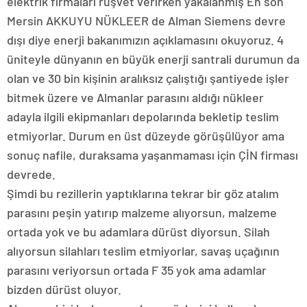
elektrik firmaları rüşvet verirken yakalanmış En son
Mersin AKKUYU NÜKLEER de Alman Siemens devre
dışı diye enerji bakanımızın açıklamasını okuyoruz. 4
üniteyle dünyanın en büyük enerji santrali durumun da
olan ve 30 bin kişinin aralıksız çalıştığı şantiyede işler
bitmek üzere ve Almanlar parasını aldığı nükleer
adayla ilgili ekipmanları depolarında bekletip teslim
etmiyorlar. Durum en üst düzeyde görüşülüyor ama
sonuç nafile, duraksama yaşanmaması için ÇİN firması
devrede.
Şimdi bu rezillerin yaptıklarına tekrar bir göz atalım
parasını peşin yatırıp malzeme alıyorsun, malzeme
ortada yok ve bu adamlara dürüst diyorsun. Silah
alıyorsun silahları teslim etmiyorlar, savaş uçağının
parasını veriyorsun ortada F 35 yok ama adamlar
bizden dürüst oluyor.