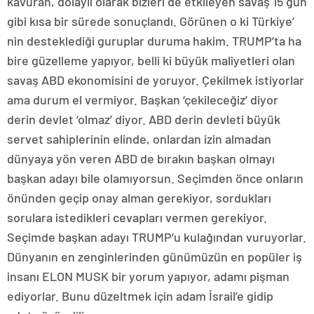
kavuran, dolaylı olarak bizleri de etkileyen savaş 15 gün
gibi kısa bir sürede sonuçlandı. Görünen o ki Türkiye’
nin desteklediği guruplar duruma hakim. TRUMP’ta ha
bire güzelleme yapıyor, belli ki büyük maliyetleri olan
savaş ABD ekonomisini de yoruyor. Çekilmek istiyorlar
ama durum el vermiyor. Başkan ‘çekileceğiz’ diyor
derin devlet ‘olmaz’ diyor. ABD derin devleti büyük
servet sahiplerinin elinde, onlardan izin almadan
dünyaya yön veren ABD de bırakın başkan olmayı
başkan adayı bile olamıyorsun. Seçimden önce onların
önünden geçip onay alman gerekiyor, sordukları
sorulara istedikleri cevapları vermen gerekiyor.
Seçimde başkan adayı TRUMP’u kulağından vuruyorlar.
Dünyanın en zenginlerinden günümüzün en popüler iş
insanı ELON MUSK bir yorum yapıyor, adamı pişman
ediyorlar. Bunu düzeltmek için adam İsrail’e gidip