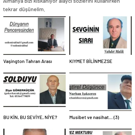
Almanya bizi kıskanıyor alaycı sözlerini kullanırken
tekrar düşünelim.
Vaşington Tahran Arası
KIYMET BİLİNMEZSE
BU KİN, BU SEVİYE, NİYE?
Musibet ve nasihat… (3)