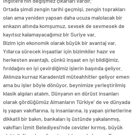
İngiltere’nin değişmez çıkarları vardır.’
Ortada şimdi zengin tarihi geçmişi, zengin toprakları
olan ama yeniden yapsan daha ucuza malolacak bir
enkazın altında komşumuz, sevsek de sevmesek de
kayıtsız kalamayacağımız bir Suriye var.
Bizim için ekonomik olarak büyük bir avantaj var.
Yıllarca sürecek inşaatlar için bizimkiler hazır ve
herkesten avantajlı, çünkü inşaat en iyi bildiğimiz,
fırıldağını en iyi çevirdiğimiz işlerin başında geliyor.
Aklınıza kurnaz Karadenizli müteahhitler geliyor emen
ama bu işler böyle dönüyor, beynimize yerleştirilmiş
klasik algıları atalım. Dünyanın en dürüst insanları
olarak gördüğümüz Almanların Türkiye’ de ve dünyada
iş yapan vakıflarına, iş insanlarına, iş yapan şirketlerine
dikkatli bir bakın, bankaları iş üstünde yakalanmış,
vakıfları İzmit Belediyesi’nde cevizler kırmış, büyük