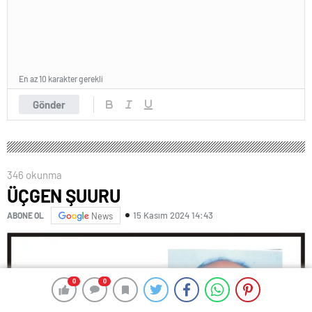
En az 10 karakter gerekli
Gönder
346 okunma
ÜÇGEN ŞUURU
15 Kasım 2024 14:43
ABONE OL
News
0
0
0
0