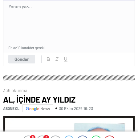
En az 10 karakter gerekli
Gönder
336 okunma
AL, İÇİNDE AY YILDIZ
30 Ekim 2025 16:23
ABONE OL
News
0
0
0
0