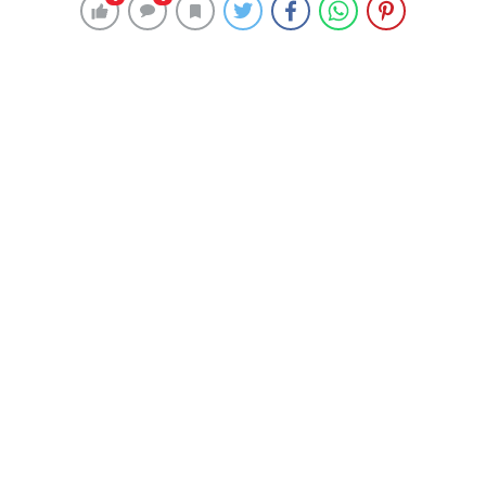
Asırlar boyunca, mazlum halkaları sömürü, tecavüz
ordularından korumak için savaştı, o Türk atalar!..
Dur, durak bilmeden, üç, beş senede bir toplanan,
inkârcı, hurafelerle kandırılmış sömürgeci ordularını,
YÜZYILLARCA göğüslerini siper ederek MAĞLUP
ETTİLER!..
(Kahveyi, çayı yudumlarken okumak kolay gelir de,