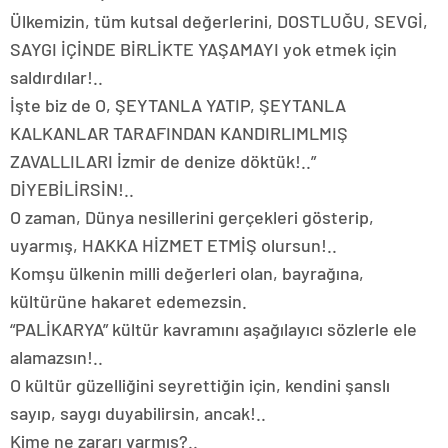
Ülkemizin, tüm kutsal değerlerini, DOSTLUĞU, SEVGİ,
SAYGI İÇİNDE BİRLİKTE YAŞAMAYI yok etmek için
saldırdılar!..
İşte biz de O, ŞEYTANLA YATIP, ŞEYTANLA
KALKANLAR TARAFINDAN KANDIRLIMLMIŞ
ZAVALLILARI İzmir de denize döktük!..”
DİYEBİLİRSİN!..
O zaman, Dünya nesillerini gerçekleri gösterip,
uyarmış, HAKKA HİZMET ETMİŞ olursun!..
Komşu ülkenin milli değerleri olan, bayrağına,
kültürüne hakaret edemezsin.
“PALİKARYA” kültür kavramını aşağılayıcı sözlerle ele
alamazsın!..
O kültür güzelliğini seyrettiğin için, kendini şanslı
sayıp, saygı duyabilirsin, ancak!..
Kime ne zararı varmış?..