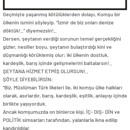
Geçmişte yaşanmış kötülüklerden dolayı, Komşu bir
ülkenin ismini söyleyip, “İzmir de biz onları denize
döktük!..” diyemezsin!..
Dersen, şeytanın verdiği sorunun temel gerçekliğini
gizler, nesiller boyu, şeytanın bulaştırdığı kini ve
düşmanlığı körüklemiş olur; iki ülkenin dostluk,
kardeşlik, barış içinde gelişmelerini baltalarsın!..
ŞEYTANA HİZMET ETMİŞ OLURSUN!..
ŞÖYLE DİYEBİLİRSİN:
“Biz, Müslüman Türk ilkeleri ile, iki komşu ülke halkları
olarak, asırlardır, barış, kardeşlik, eşitlik, anlayışı içinde
birlikte yaşıyorduk.
Ancak komşumuzda on binlerce kişi, İÇ- DIŞ- DİN ve
POLİTİK simsarları tarafından, yalanlarla ikna edilip
kandırıldılar.