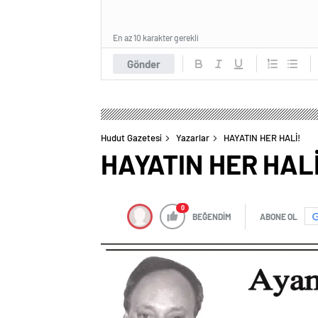
En az 10 karakter gerekli
Gönder
Hudut Gazetesi
Yazarlar
HAYATIN HER HALİ!
HAYATIN HER HALİ
0
BEĞENDİM
ABONE OL