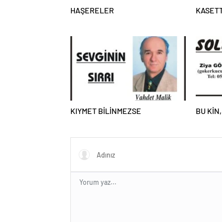
HAŞERELER
KASETT
KIYMET BİLİNMEZSE
BU KİN,