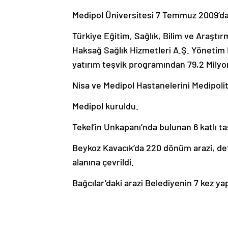
Medipol Üniversitesi 7 Temmuz 2009’da
Türkiye Eğitim, Sağlık, Bilim ve Araştı
Haksağ Sağlık Hizmetleri A.Ş. Yönetim 
yatırım teşvik programından 79,2 Milyon 
Nisa ve Medipol Hastanelerini Medipolit
Medipol kuruldu.
Tekel’in Unkapanı’nda bulunan 6 katlı ta
Beykoz Kavacık’da 220 dönüm arazi, defa
alanına çevrildi.
Bağcılar’daki arazi Belediyenin 7 kez yap
Dr. Fahrettin Koca, Sağlık Bakanı iken M
teşvik verildi.