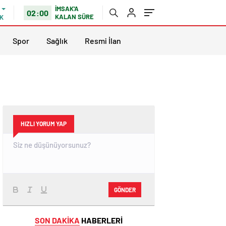
İMSAK'A
02:00
KALAN SÜRE
K
Spor
Sağlık
Resmi İlan
HIZLI YORUM YAP
GÖNDER
SON DAKİKA
HABERLERİ