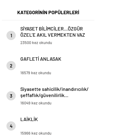
KATEGORİNİN POPÜLERLERİ
SİYASET BİLİMCİLER…ÖZGÜR
ÖZEL’E AKIL VERMEKTEN VAZ
1
GEÇİN..
23500 kez okundu
GAFLETİ ANLASAK
2
16579 kez okundu
Siyasette sahicilik/inandırıcılık/
şeffaflık/güvenilirlik…
3
16049 kez okundu
LAİKLİK
4
15966 kez okundu