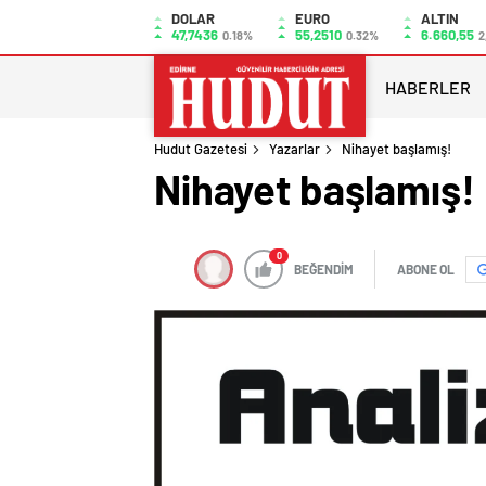
DOLAR
EURO
ALTIN
47,7436
55,2510
6.660,55
0.18%
0.32%
2
HABERLER
Hudut Gazetesi
Yazarlar
Nihayet başlamış!
Nihayet başlamış!
0
BEĞENDİM
ABONE OL