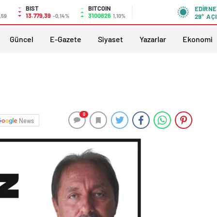
BIST
BITCOIN
EDIRNE
13.779,39
3100826
,59
-0,14%
1,10%
29°
AÇI
Güncel
E-Gazete
Siyaset
Yazarlar
Ekonomi
0
News