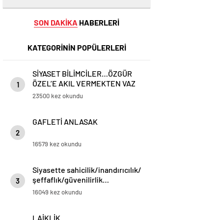
SON DAKİKA
HABERLERİ
KATEGORİNİN POPÜLERLERİ
SİYASET BİLİMCİLER…ÖZGÜR
ÖZEL’E AKIL VERMEKTEN VAZ
1
GEÇİN..
23500 kez okundu
GAFLETİ ANLASAK
2
16579 kez okundu
Siyasette sahicilik/inandırıcılık/
şeffaflık/güvenilirlik…
3
16049 kez okundu
LAİKLİK