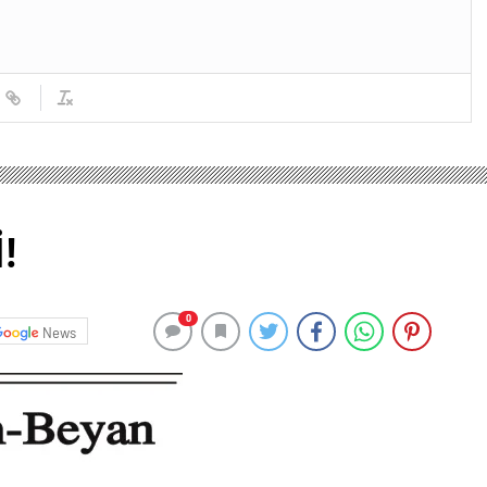
!
0
News