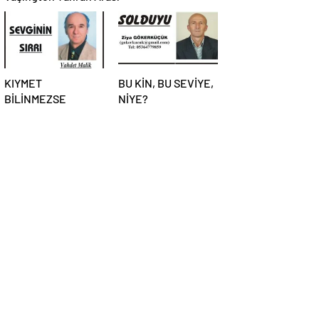
KIYMET
BU KİN, BU SEVİYE,
BİLİNMEZSE
NİYE?