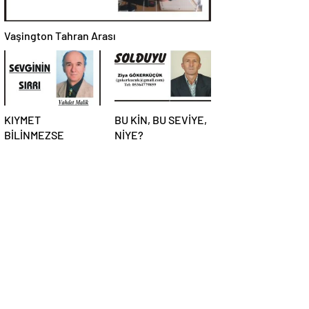
Vaşington Tahran Arası
KIYMET
BU KİN, BU SEVİYE,
BİLİNMEZSE
NİYE?