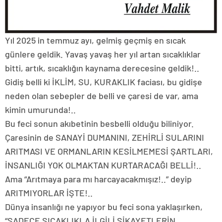
Yıl 2025 in temmuz ayı, gelmiş geçmiş en sıcak
günlere geldik. Yavaş yavaş her yıl artan sıcaklıklar
bitti, artık, sıcaklığın kaynama derecesine geldik!..
Gidiş belli ki İKLİM, SU, KURAKLIK faciası, bu gidişe
neden olan sebepler de belli ve çaresi de var, ama
kimin umurunda!..
Bu feci sonun akıbetinin besbelli olduğu biliniyor.
Çaresinin de SANAYİ DUMANINI, ZEHİRLİ SULARINI
ARITMASI VE ORMANLARIN KESİLMEMESİ ŞARTLARI,
İNSANLIĞI YOK OLMAKTAN KURTARACAĞI BELLİ!..
Ama “Arıtmaya para mı harcayacakmışız!..” deyip
ARITMIYORLAR İŞTE!..
Dünya insanlığı ne yapıyor bu feci sona yaklaşırken,
“SADECE SICAKLIKLA İLGİLİ ŞİKAYETLERİN