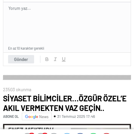
En az 10 karakter gerekli
Gönder
23503 okunma
SİYASET BİLİMCİLER…ÖZGÜR ÖZEL’E
AKIL VERMEKTEN VAZ GEÇİN..
31 Temmuz 2025 17:46
ABONE OL
News