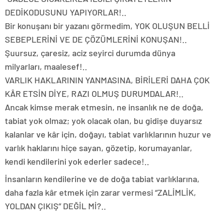
DEDİKODUSUNU YAPIYORLAR!..
Bir konuşanı bir yazanı görmedim, YOK OLUŞUN BELLİ
SEBEPLERİNİ VE DE ÇÖZÜMLERİNİ KONUŞAN!..
Şuursuz, çaresiz, aciz seyirci durumda dünya
milyarları, maalesef!..
VARLIK HAKLARININ YANMASINA, BİRİLERİ DAHA ÇOK
KÂR ETSİN DİYE, RAZI OLMUŞ DURUMDALAR!..
Ancak kimse merak etmesin, ne insanlık ne de doğa,
tabiat yok olmaz; yok olacak olan, bu gidişe duyarsız
kalanlar ve kâr için, doğayı, tabiat varlıklarının huzur ve
varlık haklarını hiçe sayan, gözetip, korumayanlar,
kendi kendilerini yok ederler sadece!..
İnsanların kendilerine ve de doğa tabiat varlıklarına,
daha fazla kâr etmek için zarar vermesi “ZALİMLİK,
YOLDAN ÇIKIŞ” DEĞİL Mİ?..