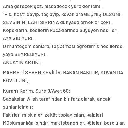
Ama görecek göz, hissedecek yürekler için!..
“Pis, hoşt” deyip, taşlayıp, kovanlara GEÇMİŞ OLSUN!..
SEVGİNİN İLÂHİ SIRRINA dünyada örnekler çok!..
Köpeklerin, kedilerin kucaklarında büyüyen nesiller,
AYA GİDİYOR!..
O muhteşem canlara, taş atması öğretilmiş nesillerde,
yaya SEYREDİYOR!..
ANLAYIN ARTIK!..
RAHMETİ SEVEN SEVİLİR, BAKAN BAKILIR, KOVAN DA
KOVULUR!..
Kuran’ı Kerim. Sure 9/Ayet 60:
Sadakalar, Allah tarafından bir farz olarak, ancak
şunlar içindir:
Fakirler, miskinler, zekât toplayıcıları, kalpleri
Müslümanlığa ısındırılmak istenenler, köleler, borçlular,