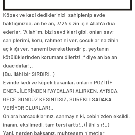
Köpek ve kedi dediklerinizi, sahiplenip evde
baktığınızda, an be an, 7/24 sizin için Allah’a dua
ederler. “Allah’ım, bizi sevdikleri gibi, onları sev;
sahiplerimi, koru, rahmetini ver, çocuklarına zihin
açıklığı ver, hanemi bereketlendirip, şeytanın
kötülüklerinden korumanı dileriz!..” diye an be an
duacıdırlar!..
(Bu, ilâhi bir SIRDIR!..)
Evinde kedi ve köpek bakanlar, onların POZİTİF
ENERJİLERİNDEN FAYDALARI ALIRKEN, AYRICA,
GECE GÜNDÜZ KESİNTİSİZ, SÜREKLİ SADAKA
VERİYOR OLURLAR!..
Onlara harcadıklarınız, sanmayın ki, cebinizden eksildi,
inanın, eksilmedi, tam tersi arttı!.. (İlâhi sır!..)
Yani, nerden baksanız, muhteşem nimetler.