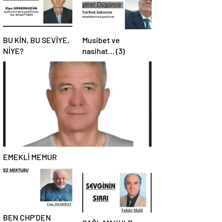
BU KİN, BU SEVİYE,
Musibet ve
NİYE?
nasihat… (3)
EMEKLİ MEMUR
BEN CHP’DEN