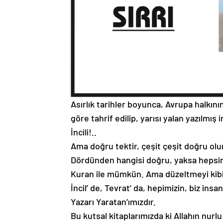
Asırlık tarihler boyunca, Avrupa halkın
göre tahrif edilip, yarısı yalan yazılmış 
İncili!..
Ama doğru tektir, çeşit çeşit doğru olu
Dördünden hangisi doğru, yaksa hepsini
Kuran ile mümkün. Ama düzeltmeyi kibil
İncil’ de, Tevrat’ da, hepimizin, biz insan
Yazarı Yaratan’ımızdır.
Bu kutsal kitaplarımızda ki Allahın nurl