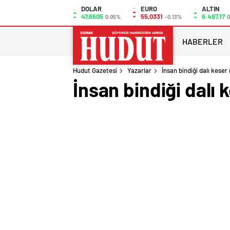
DOLAR
EURO
ALTIN
47,6605
55,0331
6.497,17
0.05%
-0.13%
0
HABERLER
Hudut Gazetesi
Yazarlar
İnsan bindiği dalı keser
İnsan bindiği dalı 