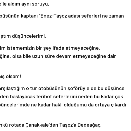
ile aldım aynı soruyu.
obüsünün kaptanı “Enez-Taşoz adası seferleri ne zaman
ıştım düşüncelerimi.
zim istememizin bir şey ifade etmeyeceğine,
iğine, olsa bile uzun süre devam etmeyeceğine dair
mış olsam!
arşılaştığım o tur otobüsünün şoförüyle de bu düşünce
’den başlayacak feribot seferlerini neden bu kadar çok
üşüncelerimde ne kadar haklı olduğumu da ortaya çıkardı
günkü rotada Çanakkale’den Taşoz’a Dedeağaç,