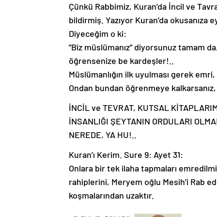
Çünkü Rabbimiz, Kuran’da İncil ve Tavrat
bildirmiş. Yazıyor Kuran’da okusanıza e
Diyeceğim o ki:
”Biz müslümanız” diyorsunuz tamam da,
öğrensenize be kardeşler!..
Müslümanlığın ilk uyulması gerek emri, “
Ondan bundan öğrenmeye kalkarsanız, şe
İNCİL ve TEVRAT, KUTSAL KİTAPLARI
İNSANLIĞI ŞEYTANIN ORDULARI OLMA
NEREDE, YA HU!..
Kuran’ı Kerim. Sure 9: Ayet 31:
Onlara bir tek ilaha tapmaları emredilmiş
rahiplerini, Meryem oğlu Mesih’i Rab edi
koşmalarından uzaktır.