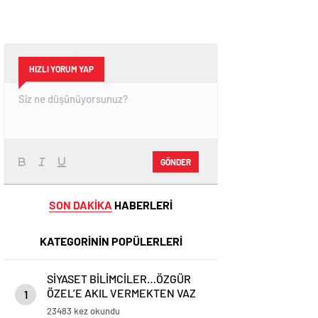
HIZLI YORUM YAP
GÖNDER
SON DAKİKA
HABERLERİ
KATEGORİNİN POPÜLERLERİ
SİYASET BİLİMCİLER…ÖZGÜR
ÖZEL’E AKIL VERMEKTEN VAZ
1
GEÇİN..
23483 kez okundu