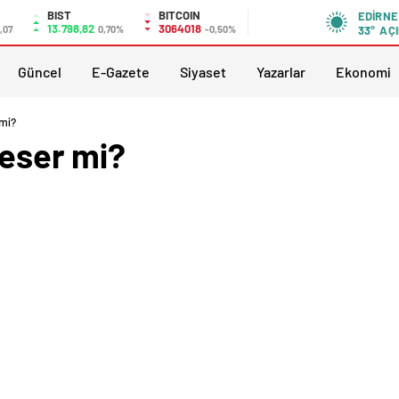
BIST
BITCOIN
EDIRNE
13.798,82
3064018
,07
0,70%
-0,50%
33°
AÇI
Güncel
E-Gazete
Siyaset
Yazarlar
Ekonomi
 mi?
keser mi?