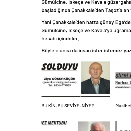
Gümülcine, İskeçe ve Kavala güzergahın
başladığında Çanakkale’den Taşoz’a en f
Yani Çanakkale’den hatta güney Ege’de
Gümülcine, İskeçe ve Kavala’ya uğrama
hesabı içindeler.
Böyle olunca da insan ister istemez yazı
BU KİN, BU SEVİYE, NİYE?
Musibet