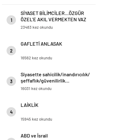
SİYASET BİLİMCİLER…ÖZGÜR
ÖZEL’E AKIL VERMEKTEN VAZ
1
GEÇİN..
23483 kez okundu
GAFLETİ ANLASAK
2
16562 kez okundu
Siyasette sahicilik/inandırıcılık/
şeffaflık/güvenilirlik…
3
16031 kez okundu
LAİKLİK
4
15945 kez okundu
ABD ve İsrail