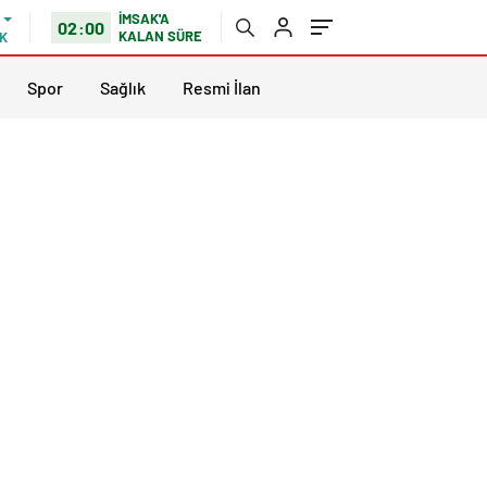
İMSAK'A
02:00
KALAN SÜRE
K
Spor
Sağlık
Resmi İlan