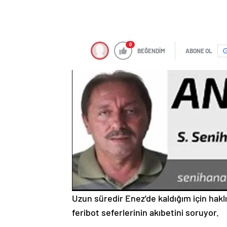
0
BEĞENDİM
ABONE OL
Uzun süredir Enez’de kaldığım için hak
feribot seferlerinin akıbetini soruyor.