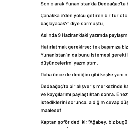
Son olarak Yunanistan’da Dedeağaç’ta b
Çanakkale’den yolcu getiren bir tur ot
başlayacak?” diye sormuştu.
Aslında 9 Haziran’daki yazımda paylaşm
Hatırlatmak gerekirse; tek başımıza bi
Yunanistan’ın da bunu istemesi gerekt
düşüncelerimi yazmıştım.
Daha önce de dediğim gibi keşke yanıl
Dedeağaç’ta bir alışveriş merkezinde k
ve kaygılarımı paylaştıktan sonra, Enez
istediklerini sorunca, aldığım cevap d
maalesef.
Kaptan şoför dedi ki; “Ağabey, biz bu