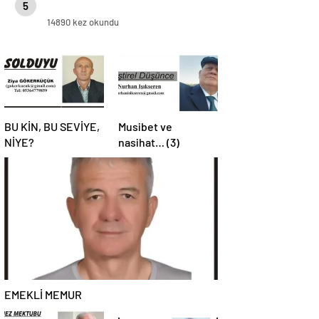
5
14890 kez okundu
BU KİN, BU SEVİYE,
Musibet ve
NİYE?
nasihat… (3)
EMEKLİ MEMUR