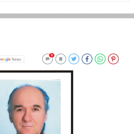
0
News