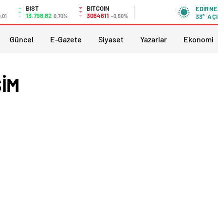
BIST
BITCOIN
EDIRNE
13.798,82
3064611
,01
0,70%
-0,50%
33°
AÇI
Güncel
E-Gazete
Siyaset
Yazarlar
Ekonomi
ŞİM