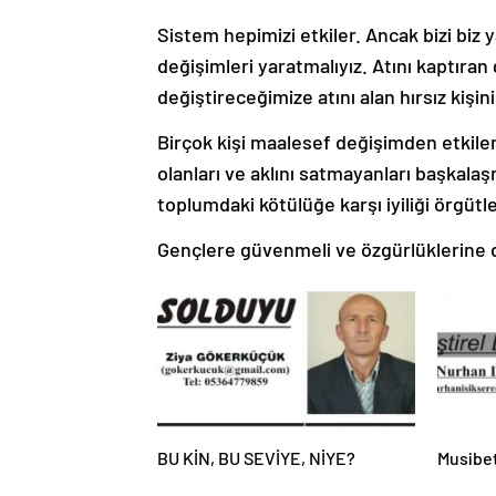
Sistem hepimizi etkiler. Ancak bizi biz 
değişimleri yaratmalıyız. Atını kaptır
değiştireceğimize atını alan hırsız kişi
Birçok kişi maalesef değişimden etkilene
olanları ve aklını satmayanları başkala
toplumdaki kötülüğe karşı iyiliği örgüt
Gençlere güvenmeli ve özgürlüklerine d
BU KİN, BU SEVİYE, NİYE?
Musibet