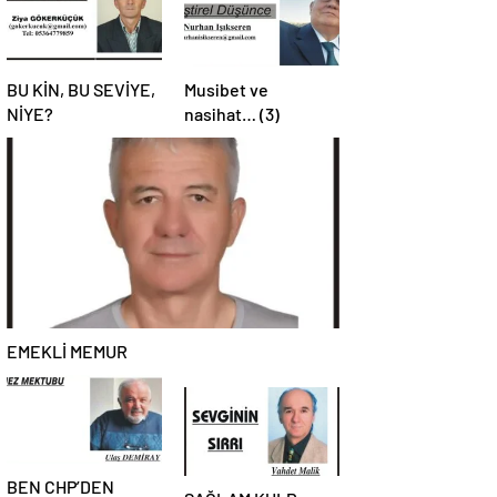
BU KİN, BU SEVİYE,
Musibet ve
NİYE?
nasihat… (3)
EMEKLİ MEMUR
BEN CHP’DEN