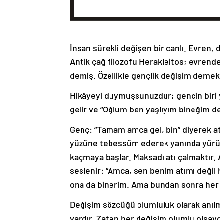
İnsan sürekli değişen bir canlı. Evren, 
Antik çağ filozofu Herakleitos; evrend
demiş. Özellikle gençlik değişim demek
Hikâyeyi duymuşsunuzdur; gencin biri yo
gelir ve “Oğlum ben yaşlıyım bineğim de
Genç: “Tamam amca gel, bin” diyerek at
yüzüne tebessüm ederek yanında yürür. Y
kaçmaya başlar. Maksadı atı çalmaktır. 
seslenir: “Amca, sen benim atımı değil
ona da binerim. Ama bundan sonra her 
Değişim sözcüğü olumluluk olarak anılm
vardır. Zaten her değişim olumlu ols