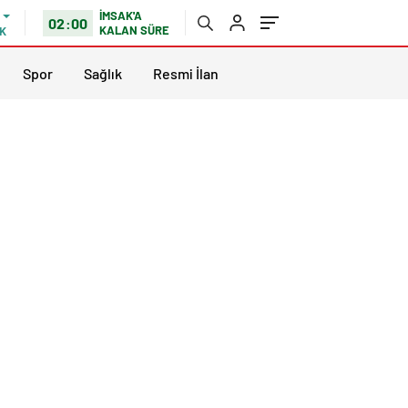
İMSAK'A
02:00
KALAN SÜRE
K
Spor
Sağlık
Resmi İlan