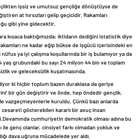
nçlikten işsiz ve umutsuz gençliğe dönüştüyse de
tiren at hırsızları gelip geçicidir. Rakamları
ğu gibi yine gidecektir.
 kısaca baktığımızda; iktidarın dediğini istatistik diye
Rakamları ne kadar eğip bükse de işgücü içerisindeki en
nüfus ya iyi çalışma koşullarında bir iş bulamıyor ya da
-34 yaş grubundaki bu sayı 24 milyon 44 bin ve toplam
sizlik ve geleceksizlik kuşatmasında.
iyor ki hiçbir toplum bazen duraklasa da geriye
i’ bir gün değiştirir ve önde, hep öndedir gençlik.
bile vazgeçmeyenlerle kuruldu. Çünkü bazı anlarda
cesareti gösterebilen kararlı bir avuç insan
di.Devamında cumhuriyetin demokratik olması adına bu
ile genç olanlar, cinsiyet farkı olmadan yokluk ve
ığı dava uğruna mücadelede yer aldı.