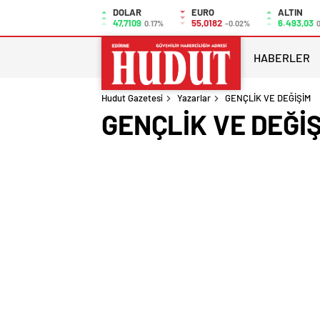
DOLAR
EURO
ALTIN
47,7109
55,0182
6.493,03
0.17%
-0.02%
0
HABERLER
Hudut Gazetesi
Yazarlar
GENÇLİK VE DEĞİŞİM
GENÇLİK VE DEĞİ