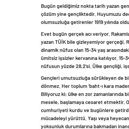
Bugün geldiğimiz nokta tarih yazan ge
çözüm yine gençliktedir. Huyumuzu değiş
olumsuzluğa getirenler 1919 yılında oldu
Evet bugün gerçek acı veriyor. Rakamlara
yazan TÜİK bile gizleyemiyor gerçeği. 
dinamik nüfus olan 15-34 yaş arasındaki 
ümitsiz işsizler kervanına katılıyor. 15
nüfusun yüzde 28,2’si. Ülke gençliği, iş
Gençleri umutsuzluğa sürükleyen de bil
dönmez. Her toplum ‘baht-ı kara maderin
Biliyoruz ki; ülke en zor zamanlarında 
mesele, başlamaya cesaret etmektir. O 
cumhuriyeti kurdu ve bugünlere getir
mücadeleyi yürüttü. Yaşı veya heyecanı 
yoksunluk durumlarına bakmadan inand