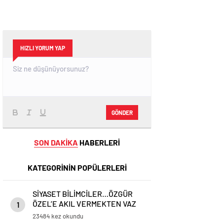
HIZLI YORUM YAP
GÖNDER
SON DAKİKA
HABERLERİ
KATEGORİNİN POPÜLERLERİ
SİYASET BİLİMCİLER…ÖZGÜR
ÖZEL’E AKIL VERMEKTEN VAZ
1
GEÇİN..
23484 kez okundu