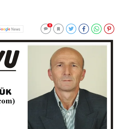
0
News