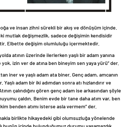
doğa ve insan zihni sürekli bir akış ve dönüşüm içinde.
eki mutlak değişmezlik, sadece değişimin kendisidir
tir. Elbette değişim olumluluğu içermektedir.
lda atının üzerinde ilerlerken yaşlı bir adam yanına
 yok, izin ver de atına ben bineyim sen yaya yürü” der.
tan iner ve yaşlı adam ata biner. Genç adam, amcanın
aşlı adam bir iki adımdan sonra atı hızlandırır ve
Atının çalındığını gören genç adam ise arkasından şöyle
 huyumu çaldın. Benim evde bir tane daha atım var, ben
kim benden atımı isterse asla vermem” der.
akla birlikte hikayedeki gibi olumsuzluğa yönelende
aydı bugün içinde bulunduğumuz durumu yaşamazdık.