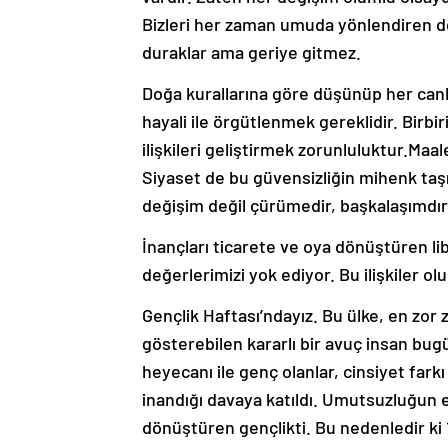
Bizleri her zaman umuda yönlendiren do
duraklar ama geriye gitmez.
Doğa kurallarına göre düşünüp her canl
hayali ile örgütlenmek gereklidir. Birbi
ilişkileri geliştirmek zorunluluktur.Ma
Siyaset de bu güvensizliğin mihenk taşı
değişim değil çürümedir, başkalaşımdır
İnançları ticarete ve oya dönüştüren liber
değerlerimizi yok ediyor. Bu ilişkiler 
Gençlik Haftası’ndayız. Bu ülke, en zor
gösterebilen kararlı bir avuç insan bugü
heyecanı ile genç olanlar, cinsiyet fa
inandığı davaya katıldı. Umutsuzluğun
dönüştüren gençlikti. Bu nedenledir ki 