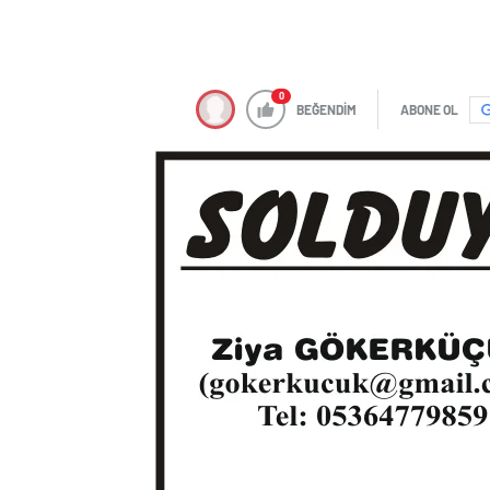
0
BEĞENDİM
ABONE OL