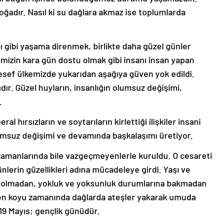
ğadır. Nasıl ki su dağlara akmaz ise toplumlarda
ı gibi yaşama direnmek, birlikte daha güzel günler
rimizin kara gün dostu olmak gibi insanı insan yapan
alesef ülkemizde yukarıdan aşağıya güven yok edildi.
dır. Güzel huyların, insanlığın olumsuz değişimi,
.
al hırsızların ve soytarıların kirlettiği ilişkiler insani
olumsuz değişimi ve devamında başkalaşımı üretiyor.
 zamanlarında bile vazgeçmeyenlerle kuruldu. O cesareti
nlerin güzellikleri adına mücadeleye girdi. Yaşı ve
rkı olmadan, yokluk ve yoksunluk durumlarına bakmadan
 en koyu zamanında dağlarda ateşler yakarak umuda
19 Mayıs; gençlik günüdür.