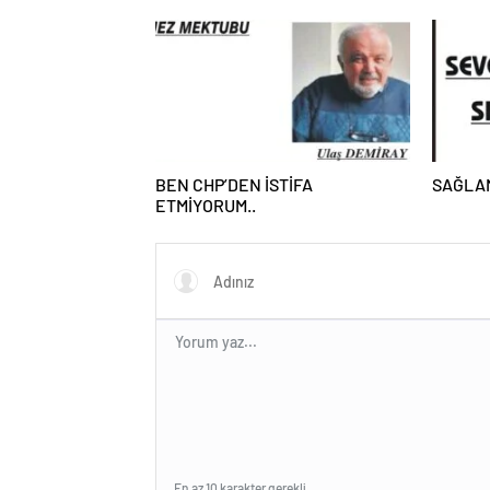
BEN CHP’DEN İSTİFA
SAĞLA
ETMİYORUM..
En az 10 karakter gerekli