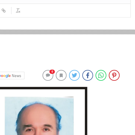
0
News